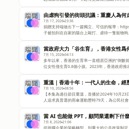
podcast@theinitium.com Hosted on Acast. 
他們用麻醉藥物迷昏女性 、實施性侵。並透過Te
為是「高度犯罪性」、「蔑視女性」、「怪物般的」
由虐狗引發的街頭抗議：重慶人為何
中扮演了什麼角色？當性暴力嵌入一個加密的網
7月 17, 2026
23:36
孫謙，帶你解析這系列案件的原委，以及案件背
捐贈支持端做出下一篇獨立、可信的報導：https://the
或曾經遭遇任何形式的性別暴力，請尋求協助和支持，可
子被拍到在自家的陽台上毆打、虐待一隻寵物狗。
或曾經遭遇數字暴力，可聯繫：https://hatea
內，男子所居住的小區湧進了多達上百名志願者
這場聲援行動，一度演變成了警民衝突，一些志
當政府大力「谷生育」，香港女性爲
依舊不願意散去。人們從小區內移動到小區外，
7月 15, 2026
34:13
各地通過點外賣表達支持。重慶抗議虐狗的現場
多年以來，香港的生育率一直穩居亞洲的“倒數前三
麼願意為一只小狗挺身而出？&nbsp;本期「
位女性僅生育0.8個小孩。2023年，香港政
期待你跟我們分享想法，郵箱地址：podcast@the
間、增加幼兒照顧服務名額等等。可這並沒能提
破紀錄的新低。讓香港女性選擇不生的，其實并
重溫｜香港十年：一代人的生命，經
場環境和家庭照顧責任。甚至是，這個世界是否
7月 10, 2026
38:56
帶我們聽見香港女性選擇「不生」的理由。➤捐
【本集為過往節目重溫，首播於2024年10月23
https://theinitium.com/#/portal/support
人追求真普選的雨傘運動歷時79天，為公民社會
reasons-behind-low-fertility-r
後來香港翻天覆地。十年間，香港社會經歷多次
&nbsp;&nbsp;2024年的10月23日，
當 AI 也能做 PPT，顧問業還剩下什
一扇全新的門，有些人，則關上了那扇過去的門
7月 8, 2026
21:06
重大新聞發生的關鍵時刻，端傳媒帶你聽見現場
從跨國企業的策略轉型，到重大的公共政策制定