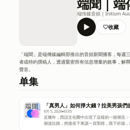
端聞 | 
端传媒音頻 | Initium Aud
收藏
「端聞」是端傳媒編輯部推出的音頻新聞播客，每週
者或特約撰稿人，透過緊密而有信息增量的敘事，解
聲音。
单集
「真男人」如何掙大錢？拉美男孩們
8月 5, 2026
43:05
近幾年，西語文化圈中出現了這樣的一個潮流：
個波比跳，然後坐下來讀一頁聖經，跪下祈禱，
是爲了鍛煉，而是爲了“暴富”。這個潮流的發起者是