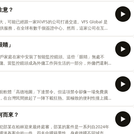
大量來自拉美地區的男性學員。Llados告訴他們，只要自律鍛
生意？
萬富翁。在端“真男人經濟圈”系列的第一篇報導中，特約撰稿
力於教“真男人”如何致富的綫上課程，看見經濟下行的時代
能已經跟一家叫VFS的公司打過交道。VFS Global 是
拉美男性。【端傳媒11週年限定優惠】🧊升溫的時代，一
提供服務，在全球有數千個簽證中心。然而，這家公司在互聯
年解鎖端傳媒全站深度內容：https://buff.ly/
件、預約面籤時間、現場排隊地教材，幾乎每一步都有VIP選
起跨國聯合調查，試圖解答VFS Global，如何利用全球流動的不平
眼睛」
不了」的跨國巨獸。本期端聞，端傳媒記者龔玨為你解讀，
一門暴利生意？➤在重大新聞發生的關鍵時刻，端傳媒帶你聽
萬戶家庭在家中安裝了智能監控鏡頭。這些「眼睛」無處不
訂閱會員，隨時獲取值得信賴的深度新聞：
傭。當監控鏡頭成為外傭工作與生活的一部分，外傭們還剩
作團隊出品：端傳媒音頻監製：陳婉容主持：陳婉容編輯：
 Yiu，為你訴說監控鏡頭下，外傭們的心聲。➤在重大新聞發
握事件脈動。現在就點擊連結訂閱會員，隨時獲取值得信賴
ps://theinitium.com/20260630-hongkong-domestic-
-cameras/➤本期製作團隊出品：端傳媒音頻監製：陳婉容主持：甯卉編
航軟體「高德地圖」下達禁令。但這項禁令卻像一場免費廣
：王伯維主題音樂：Axel Kacoutié➤期待你跟我們分享想
，在台灣民間掀起了一陣下載狂熱。當極致的便利性撞上國
到」也「管不了」的尷尬困境？我們每一次享受精準導航的
，為你解碼高德地圖在台爭議背後的數位博弈。➤捐贈支持端
何而來？
um.com/#/portal/support➤延伸閱讀高德地圖在台爭議：
品：端傳媒音頻監製：陳婉容主持：甯卉編輯：陳婉容製作
犯邵某在柏林迎來最終庭審，邵某的案件是一系列自2024年
el Kacoutié➤期待你跟我們分享想法，郵箱地址：
國迷姦案中的一件。四名中國籍男性，身處德國不同城市。