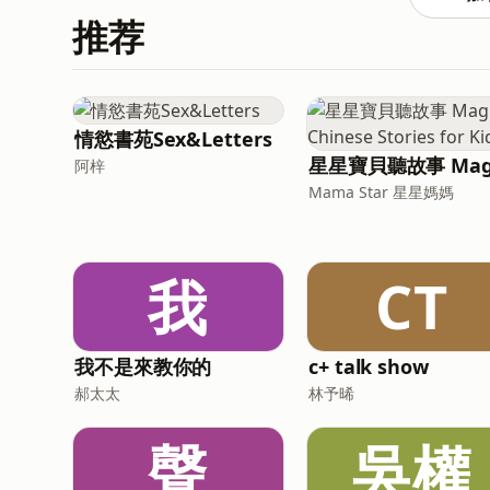
備經泰國走私入境、價格一度高到「可以買一輛車」
推荐
切斷。本期「端聞」，端傳媒特約撰稿人Anit
何在斷網中自救，當連接的權力從政府轉移到一
南
情慾書苑Sex&Letters
阿梓
Mama Star 星星媽媽
我
CT
我不是來教你的
c+ talk show
郝太太
林予晞
聲
吳權