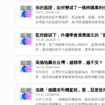
的“窮人逆襲”的故事，他的“成功學”網課招攬了
你的簽證，如何變成了一樁跨國暴利
煉，戒掉欲望，便能獲得上帝賞識，翻身成爲百
7月 31, 2026
21:50
人孫漫漫，用一百歐元的報名費，加入了這個致
如果你拿的是中國護照，想去歐洲、英國、加拿大，可
下，被困在系統中，渴望暴富，也渴望父愛的年輕
全球最大的簽證外包商，為70多個國家的政府
起讓思考保持清爽。暢讀年付方案，1週只要1美元，全
網上卻以「層層增值」的套路出名，網站上傳文
項。調查新聞組織Lighthouse Reports發
監控鏡頭下，外傭學會適應僱主的「
等，從申請人身上榨利，最終養成一頭「大到管
7月 29, 2026
29:13
你的跨國簽證，如何在一家外包公司手裡，變成
在香港，為了照顧家中的老人與幼兒，超過46
見現場的聲音，掌握事件脈動。現在就點擊連結
在，被拍攝的也不只是被照顧者，還有家中的外
https://buff.ly/Ri9bzFw➤本期製
下什麼選擇？本期端聞，端傳媒特約撰稿人Kayi
生的關鍵時刻，端傳媒帶你聽見現場的聲音，掌
高德地圖在台灣：越精準，越不安？
的深度新聞：https://buff.ly/Ri9bzFw➤延伸閱讀htt
7月 24, 2026
14:43
helpers-and-home-surveillance
今年四月，台灣官方以國安疑慮為由，對中國導
輯：陳莉雅製作人：Wing Kuang剪輯、聲音設計
告，讓高德地圖靠著極度精準的紅綠燈倒數功能
家安全，台灣作為自由市場，為何陷入了「管不
同時，究竟讓渡了什麼？端傳媒專題記者吳思薇
追蹤「德國老司機駕校」案，惡意從
做出下一篇獨立、可信的報導：https://theiniti
7月 22, 2026
43:02
科技越方便，是否也越危險？➤本期製作團隊出
今年七月初，「德國老司機駕校」案的第四位案
人：Freya剪輯、聲音設計：王伯維主題音樂：Ax
起陸續在德國曝光、引起社交媒體熱議的華人跨