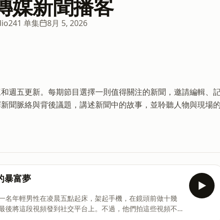
端傳媒新聞播客
io
241 单集
8月 5, 2026
三和週五更新。每期節目選擇一則值得關注的新聞，邀請編輯、
釋新聞脈絡與背後議題，講述新聞中的故事，並聆聽人物與現場
的暴富夢
一名年輕男性在凌晨五點起床，架起手機，在鏡頭前做十幾
最後將這段視頻發到社交平台上。不過，他們拍這些視頻不
一位名叫Amadeo Llados的西班牙網紅。靠著一個虛構