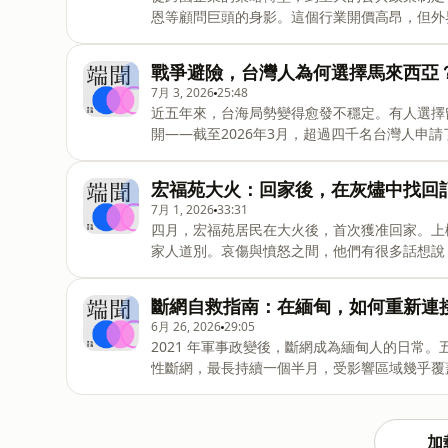
取值得信賴的深度新聞：https://buff.ly
恩等顧問巨頭的身影。這個行業開價高昂，但外
音➤本期製作團隊出品：端傳媒音頻監製：甯卉
熬夜，核心工作就是做簡報。近幾年，隨著生成式
顧問業真的要被 AI 取代了嗎？端傳媒專題記者
戰爭避險，台灣人為何選擇馬來西亞
鍵時刻，端傳媒帶你聽見現場的聲音，掌握事件
7月 3, 2026
25:48
新聞：https://buff.ly/Ri9bzFw➤延伸閱讀https://t
近五年來，台海局勢變得愈發不穩定。有人選擇
mckinsey-consulting-service
開——截至2026年3月，超過四千名台灣人申
作人：Yan剪輯、聲音
著孩子遷居大馬。他們如何做出離開的決定？為
界裡，又如何應對身份認同的摩擦？&nbsp;
宏福苑大火：回家後，在灰燼中找回
的故事。➤在重大新聞發生的關鍵時刻，端傳媒
7月 1, 2026
33:31
員，隨時獲取值得信賴的深度新聞：https://bu
四月，宏福苑居民在大火後，首次獲准回家。上
一份「保險」➤本期製作團隊出品：端傳媒音頻監
家人道別。哀傷與憤怒之間，他們有很多話想說
聲音設計：王伯維主題音樂：Axel Kacouti
你講述宏福苑居民首次上樓後的故事。➤在重大
脈動。現在就點擊連結訂閱會員，隨時獲取值得信賴的深度
斷網自救指南：在緬甸，如何重新連
居民火後首日回家：灰燼中挖掘相片和金器，尋找逝世小狗遺骸&
6月 26, 2026
29:05
whatsnew-hongkong-taipo-fire-reside
2021 年軍事政變後，斷網成為緬甸人的日常
安放的宏福苑記憶&nbsp;https://theinitium.co
性斷網，最長持續一個半月，受影響區域幾乎覆
為雙方爭奪的戰場，政府軍常在空襲前切斷信號
機。在被切斷的地區，馬斯克旗下 SpaceX 的星鏈
上席地辦公，克欽邦葡萄縣則從信號難尋，變得
加