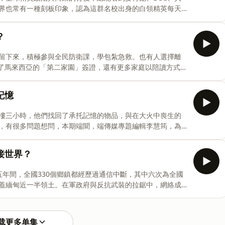
/Ri9bzFw➤延伸閱讀【聲音頁面】快進與倒帶：香港人的十年記憶回
界也常有一種刻板印象，認為這群名校出身的白領精英每天
主持：甯卉編輯：HY製作人：陳莉雅剪輯
 AI 大舉進場，企業客戶為什麼還要花大錢雇請顧問公司？
思薇，為你解讀 AI 衝擊下的顧問業。➤在重大新聞發生的關
？
脈動。現在就點擊連結訂閱會員，隨時獲取值得信賴的深度
heinitium.com/20260513-international-ai-vs-
留下來，積極參與全民防衛課，學包紮急救。也有人選擇離
s/➤本期製作團隊出品：端傳媒音頻監製：陳婉容主持：甯卉編輯：陳莉雅製
請了馬來西亞的「第二家園」簽證，還有更多家庭以陪讀方式帶
什麼是在眾多國家中選擇向馬來西亞移民？在另一個華語世
本期端聞，自由撰稿人杜盡軒帶你走進移居馬來西亞的台灣家庭
記憶
帶你聽見現場的聲音，掌握事件脈動。現在就點擊連結訂閱會
ff.ly/Ri9bzFw➤延伸閱讀台灣人移居馬來西亞：為台海局勢買
樓三小時，他們找回了承托記憶的物品，與在大火中喪生的
製：陳婉容主持：甯卉編輯：陳婉容製作人：Kelly剪輯、
，有很多問題想問，本期端聞，端傳媒專題編輯李慧筠，為
é➤期待你跟我們分享想法，郵箱地址：podca
新聞發生的關鍵時刻，端傳媒帶你聽見現場的聲音，掌握事件
新聞：https://buff.ly/Ri9bzFw➤延伸閱讀宏福苑
接世界？
nbsp;https://theinitium.com/20260420-
nts-return-homes-first-day/物——40年回憶，3小時執拾，無處
。五年間，全國330個鄉鎮都經歷過通信中斷，其中六次為全國
m/20260515-hongkon
蓋緬甸近一半領土。在軍政府與反抗武裝的拉鋸中，網絡成
，當地人只能靠聲音分辨頭頂飛過的，是戰鬥機還是普通客
（Starlink）成為緬甸的生命線。記者在Wi-Fi覆蓋的空地
星鏈茶館遍地、連孩童都能上網。但星鏈在緬甸屬非法，設
载更多单集