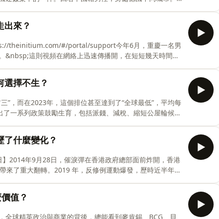
See
legram群組分享色情影像，交流經驗。德國法官形容這些行
。這些男性是如何一步步走向犯罪？Telegram 群組在其
走出來？
路社群，法律又能做到什麼？本期端聞，端傳媒特約撰稿人
後揭開的更大的網路犯罪圖景。如果你或你認識的人正遭受
initium.com/#/portal/support今年6月，重慶一名男
參考：https://lila.help如果你人在德國，正在經歷
&nbsp;這則視頻在網絡上迅速傳播開，在短短幾天時間
id.org/➤在重大新聞發生的關鍵時刻，端
與男子對峙，嘗試解救小狗、在小區內通宵靜坐表達不滿。
願者被警察掌摑以及粗暴抬走。然而在暴力清場之後，人群
何選擇不生？
人們牽著寵物狗前來聲援，本地火鍋店送來免費食物，全國
是什麼樣的？走上街頭的人們，他們有什麼訴求？他們為什
”，而在2023年，這個排位甚至達到了“全球最低”，平均每
端聞」， 端傳媒專題記者白駒，帶你走進重慶虐狗抗議的現場。
府推出了一系列政策鼓勵生育，包括派錢、減稅、縮短公屋輪候時
initium.com【製作團隊】
高香港低迷的生育率，在2025年，香港的新生兒數量創下了
非只有住屋和經濟，還有失去自由的代價，性別不平等的職
歷了什麼變化？
值得孩子到來。本期「端聞」，我們的特約撰稿人吳世寧，
贈支持端做出下一篇獨立、可信的報導：
日】2014年9月28日，催淚彈在香港政府總部面前炸開，香港
➤延伸閱讀https://theinitium.com/20260505-hongkong-
帶來了重大翻轉。2019 年，反修例運動爆發，歷時近半年，
解構與重組，一代人的生命，也發生了深刻的變化。
我們製作過一期節目，名為香港十年。在香港，有些人的生命，開啟了
麼價值？
。今天，讓我們重溫六位香港人，講述他們的「十年」。➤在
的聲音，掌握事件脈動。現在就點擊連結訂閱會員，隨時獲
，全球精英政治與商業的背後，總能看到麥肯錫、BCG、貝