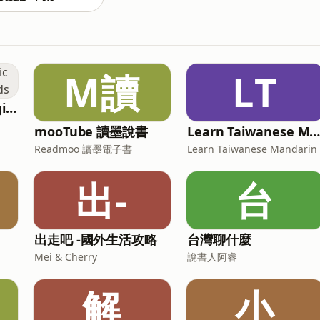
，而且隨時可能因美國政府與 SpaceX 的一紙決定而被
a與格布走訪網絡監測組織、學者與緬甸境內居民，記錄人們如
家商業公司，又牽動出哪些新的風險。➤延伸閱讀斷網自救指
M讀
LT
星星寶貝聽故事 Magic Chinese Stories for Kids
mooTube 讀墨說書
Learn Taiwanese Mandari
Readmoo 讀墨電子書
Learn Taiwanese Mandarin
出-
台
出走吧 -國外生活攻略
台灣聊什麼
Mei & Cherry
說書人阿睿
解
小