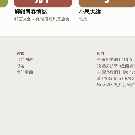
解鎖青春情緒
小思大維
軒言文創 x 保瑞盛維恩基金會
雪柔
浏览
热门
电台列表
中廣音樂網 i radio
播客
飛揚調頻895金曲廣
热门歌曲
中廣流行網 i like ra
港都983 BEST RAD
News98 九八新聞台