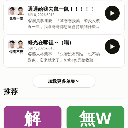
告 —— 本節目意見立場與廠商無關
Beauty Shortlist）獎項，受到英國、美
穩定學習。&nbsp;「期待有一天，教育能
&nbsp;&nbsp;&nbsp;❤️感謝本集熱情贊
通通給我去鼠一鼠！！！！！
國、澳洲三地業界菁英肯定及青睞。主效
終止貧窮世襲，弭平城鄉及貧富差距，讓
助～Juvaly❤️6/23～
6月 8, 2026
5913
明星成分富勒烯（Fullerene）具有強大
每個孩子都有選擇未來的能力。」&nbsp;
7/6https://juvajuva.com/WxiAp● 馥華
🎧演員李運慶：「幫爸爸換藥，發炎反覆
抗氧化力，搭配高效修復的人蔘萃取及小
捐款連結▶️ https://fstry.pse.is/9f67jp
凝膜是一款富含完美比例富勒烯
近一年，我跟哥哥都想這會持續到什麼時
黃瓜舒緩精
—— 以上為 FMTaiwan 與 Firstory
（Fullerene）的極致舒緩水洗式凍膜(面
候呢？」完整收聽「先來一杯 我們再聊」
Podcast 廣告 —— 本節目意見立場與廠
膜)。連續六年榮獲國際美妝大賞（The
點擊連結👉 https://fstry.pse.is/9frd4t
商無關&nbsp;&nbsp;&nbsp;❤️感謝本集
綠光在哪裡～（唱）
Beauty Shortlist）獎項，受到英國、美
照顧人生無法預期何時來，感人故事、預
熱情贊助～黑蓮生技❤️
6月 1, 2026
6618
國、澳洲三地業界菁英肯定及青睞。主效
備未來！讓我們有機會不在照顧困境掙
https://blp.tw/gonuh🎈2026年中慶🍾活
🎧藝人林葉亭：「失智沒有預告，也不挑
明星成分富勒烯（Fullerene）具有強大
扎。&nbsp; —— 以上為 Firstory
動時間：6/15-6/29活動內容：618當日
對象，它來就來了」&nbsp;完整收聽「先
抗氧化力，搭配高效修復的人蔘萃取及小
Podcast 廣告 —— ❤️感謝本集熱情贊助
11:00-21:00限定/滿額現折/全球免運滿額
來一杯 我們再聊」點擊連結👉
～萬萬兩❤️&nbsp;&nbsp;本節目意見立
現折：全站單筆滿$2,000現折$100滿
https://fstry.pse.is/9frdcz
場與廠商無關
$4,000現折$200滿$8,000現折$500滿
&nbsp;&nbsp;&nbsp;照顧不只是付出與
&nbsp;https://mymore.tw/gonuh&nbsp;&nbsp;
加载更多单集
$12,000現折$1,000滿$16,000現折
消耗，更是一場在時間流逝前，與至親、
🍜同款⽜⾁麵再升級&nbsp;21次以上測
$1,500🈹優惠
推荐
與自己最深沉的和解。&nbsp;&nbsp;
試、復刻那碗 「 KTV⽜⾁麵 」&nbsp;🥟
—— 以上為 Firstory Podcast 廣告 ——
同款經典餃再升級&nbsp;從內餡到餃⽪全
本節目意見立場與廠商無關❤️感謝本集熱
⾯⼤升級&nbsp;重現 「 KTV必點⽔餃 」
情贊助～澳佳寶❤️&nbsp;&nbsp;6/1-6/4
解
無W
經典滋味&nbsp;🉐最划算【K歌嗨唱必點
澳佳寶X momo 超級品牌日 ✨囤貨搶
味5包組】餃麵5包一次入手！K歌水餃3包
&gt;&gt;https://reurl.cc/Wbg2yx優惠資
＋K歌牛肉麵2包～下單立即享免運！原
訊：活動日期：6/1-6/4下單登記抽迪朗奇