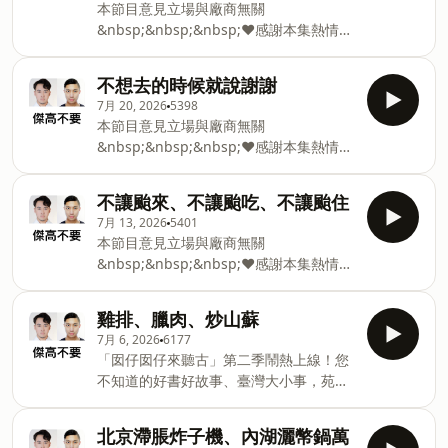
上市，可以做成拌麵、炒麵，或者再加入
本節目意見立場與廠商無關
500ml $780雪松淨化洗髮精 500ml $680
萬萬兩牛肉麵中變成超飽足牛肉麵🫘豆干
&nbsp;&nbsp;&nbsp;❤️感謝本集熱情贊
輸入jkdont折購碼3 入組合價 $1680 (原
絲單賣開放超好吃贈品開放購買，有客人
助～FRACIUS❤️FRACIUS / 法拉西施雪松
價 $ 2140)歐盟有機認證「葡萄糖胺起泡
一上市買了20包🌽高麗菜玉米豬肉餃跟奶
洗護組
劑」：溫和、保濕、清潔「氨基酸起泡
不想去的時候就說謝謝
油黃金玉米餃正式組團出道，號稱暑假的
https://shanqjiaharn.com.tw/product-
劑」：溫和起泡、生物分解不刺激「維他
媽媽救星，團名是「騙菜神器」，一顆25
7月 20, 2026
5398
category/洗護區/115/7/21– 115/8/3雪松
命Ｂ３」：保濕防燥「維他命Ｂ５」：養
本節目意見立場與廠商無關
克，一口都是滿滿肉與蔬菜，上桌就讓小
平衡潔膚露 500ml $680雪松精粹護髮膜
護增強「醣基海藻糖」：高校鎖水「ＮＰ
&nbsp;&nbsp;&nbsp;❤️感謝本集熱情贊
朋友停不下來掃盤另外萬萬兩的餃子系列
500ml $680雪松淨化洗髮精 500ml $680
Ａ玉米保濕因子」：柔順光滑「異構寡
助～FRACIUS❤️FRACIUS / 法拉西施雪松
全產品升級，
輸入jkdont折購碼3 入組合價 $1680 (原
糖」：豐潤彈性「水解小麥蛋白」：胱氨
洗護組
價 $ 2140)歐盟有機認證「葡萄糖胺起泡
不讓颱來、不讓颱吃、不讓颱住
酸提升毛鱗片養護「植物脂質」：天然滋
https://shanqjiaharn.com.tw/product-
劑」：溫和、保濕、清潔「氨基酸起泡
7月 13, 2026
5401
養「有機雪松精油」：舒緩放鬆⚠️重訓請
category/洗護區/115/7/21– 115/8/3雪松
劑」：溫和起泡、生物分解不刺激「維他
本節目意見立場與廠商無關
勿收聽⚠️&nbsp;&nbsp;&nb
平衡潔膚露 500ml $680雪松精粹護髮膜
命Ｂ３」：保濕防燥「維他命Ｂ５」：養
&nbsp;&nbsp;&nbsp;❤️感謝本集熱情贊
500ml $680雪松淨化洗髮精 500ml $680
護增強「醣基海藻糖」：高校鎖水「ＮＰ
助～木暉台北❤️洗壓包SiaのSummer
輸入jkdont折購碼3 入組合價 $1680 (原
Ａ玉米保濕因子」：柔順光滑「異構寡
Vacation~-7/20mohetaipei.tw①DELUX
價 $ 2140)歐盟有機認證「葡萄糖胺起泡
雞排、臘肉、炒山蘇
糖」：豐潤彈性「水解小麥蛋白」：胱氨
5件組/ 原價4845 特價2980②QUATRE 4
劑」：溫和、保濕、清潔「氨基酸起泡
7月 6, 2026
6177
酸提升毛鱗片養護「植物脂質」：天然滋
件組/ 原價3725 特價2590③輕旅+3件組
劑」：溫和起泡、生物分解不刺激「維他
「囡仔囡仔來聽古」第二季鬧熱上線！您
養「有機雪松精油」：舒緩放鬆⚠️重訓請
（分裝瓶x5） /原價3558 特價2480④輕
命Ｂ３」：保濕防燥「維他命Ｂ５」：養
不知道的好書好故事、臺灣大小事，苑芳
勿收聽⚠️&nbsp;&nbsp;&nb
裝3件組/ 原價2698 特價1980🈹洗壓包商
護增強「醣基海藻糖」：高校鎖水「ＮＰ
阿媽、小花哥哥講故事給大家聽。
品折扣碼jk100再折100全館：滿2000再
Ａ玉米保濕因子」：柔順光滑「異構寡
115/8/14~10/16每週五更新一集，還有
折200（不累折）滿3500再享免運，加贈
北京滯脹炸子機、內湖灑幣鍋萬
糖」：豐潤彈性「水解小麥蛋白」：胱氨
「聽好節目送好書」活動，快 “訂閱” 起來