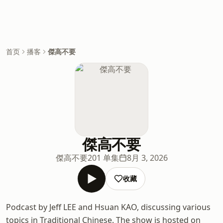
首页
播客
傑高不要
傑高不要
傑高不要
201 单集
8月 3, 2026
收藏
Podcast by Jeff LEE and Hsuan KAO, discussing various
topics in Traditional Chinese. The show is hosted on