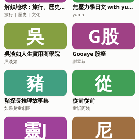
價：16
萬元咖啡機滿2500登記送250 mo點
解鎖地球：旅行、歷史、文化
無壓力學日文 with yuma
&nbsp; (每日限量100名)滿3500送迷你濃
旅行 | 歷史 | 文化
yuma
縮魚油滿6000送金盞花葉黃素滿8000送
三倍濃縮魚油澳佳寶明星商品【葉黃素
吳
G股
+蝦紅素+B6】與
吳淡如人生實用商學院
Gooaye 股癌
吳淡如
謝孟恭
豬
從
豬探長推理故事集
從前從前
如果兒童劇團
童話阿姨
靈J
尼