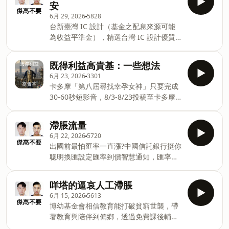
真皮行李吊牌（高軒設計）滿5000再加贈
安
酸提升毛鱗片養護「植物脂質」：天然滋
別錯過！ https://fstry.pse.is/9fk378
風格旅行不鏽鋼杯500mL洗壓包單品規
6月 29, 2026
5828
養「有機雪松精油」：舒緩放鬆⚠️重訓請
—— 以上為 Firstory Podcast 廣告 ——
格：COAT 外套包 50 × 35 × 18SWEATER
台新臺灣 IC 設計（基金之配息來源可能
勿收聽⚠️&nbsp;&nbsp;&nb
本節目意見立場與廠商無關
毛衣包 35 × 30 × 15PANTS 褲子包 35 ×
為收益平準金），精選台灣 IC 設計優質
&nbsp;&nbsp;&nbsp;❤️感謝本集熱情贊
20 × 13UNDERWEAR 內衣包 30 × 20 ×
企業，一次布局產業龍頭。掌握 AI 半導
助～木暉台北❤️洗壓包SiaのSummer
11ACC 配件包 25 × 15 × 11⚠️重訓請勿收
體成長契機，讓投資更有效率！&nbsp;了
Vacation~-7/20mohetaipei.tw①DELUX
既得利益高貴基：一些想法
聽
解更多 🔗 https://fstry.pse.is/9et73a 投
5件組/ 原價4845 特價2980②QUATRE 4
6月 23, 2026
3301
資一定有風險，基金投資有賺有賠，申購
件組/ 原價3725 特價2590③輕旅+3件組
卡多摩「第八屆尋找幸孕女神」只要完成
前應詳閱公開說明書。台新投信行銷資訊
（分裝瓶x5） /原價3558 特價2480④輕
30-60秒短影音，8/3-8/23投稿至卡多摩
—— 以上為 KKBOX 與 Firstory Podcast
裝3件組/ 原價2698 特價1980🈹洗壓包商
官網通過審核即可獲得千元購物金及育兒
廣告 —— 台新臺灣 IC 設計（基金之配息
品折扣碼jk100再折100全館：滿2000再
好禮！還有機會成為卡多摩2027年品牌大
來源可能為收益平準金），精選台灣 IC
滯脹流量
折200（不累折）滿3500再享免運，加
使，抱回9萬元育兒大禮包！活動詳情請
設計優質企業，一次布局產業龍頭。掌握
6月 22, 2026
5720
見： https://fstry.pse.is/9dt3br —— 以
AI 半導體成長契機，讓投資更有效率！
出國前最怕匯率一直漲?中國信託銀行挺你
上為播客煮與 Firstory Podcast 廣告 ——
&nbsp;了解更多 🔗
聰明換匯設定匯率到價智慧通知，匯率相
本節目意見立場與廠商無關
https://fstry.pse.is/9et79g 投資一定有
對低點不錯過再領優惠券享美金最高減3
&nbsp;&nbsp;&nbsp;❤️感謝本集熱情贊
風險，基金投資有賺有賠，申購前應詳閱
分等優惠立即設定：
助～Juvaly❤️6/23～
咩塔的逼哀人工滯脹
公開說明書。台新投信行銷資訊 —— 以
https://fstry.pse.is/9d7lyl 投資外幣如幣
7/6https://juvajuva.com/WxiAp● 馥華
6月 15, 2026
5613
上為 KKBOX 與 Firstory Podcast 廣告
別轉換可能產生匯兌損失，應評估涉及自
凝膜是一款富含完美比例富勒烯
博幼基金會相信教育能打破貧窮世襲，帶
—— 本節目意見立場與廠商無關
身情況審慎投資。完整注意事項詳見網站
（Fullerene）的極致舒緩水洗式凍膜(面
著教育與陪伴到偏鄉，透過免費課後輔導
資訊。 —— 以上為 Firstory Podcast 廣
膜)。連續六年榮獲國際美妝大賞（The
與生活支持服務，長期陪伴偏遠地區孩子