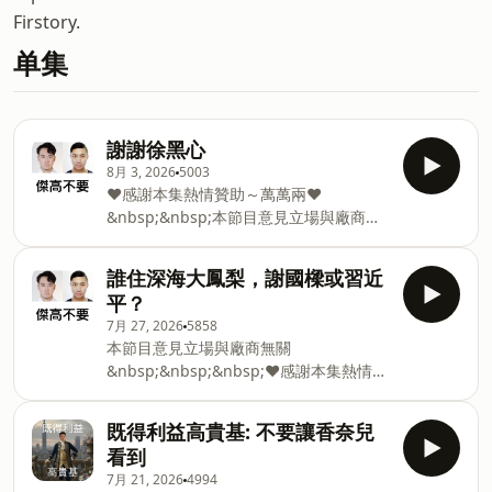
Firstory.
单集
謝謝徐黑心
8月 3, 2026
5003
❤️感謝本集熱情贊助～萬萬兩❤️
&nbsp;&nbsp;本節目意見立場與廠商無
關
&nbsp;https://mymore.tw/gonuh&nbsp;&nbsp;
誰住深海大鳳梨，謝國樑或習近
🎉萬萬兩7月新品大爆發✨🆕台式麻辣燙豬
平？
肉餃將台式經典小吃麻辣燙包進餃子中，
7月 27, 2026
5858
裡面有木耳、黑輪融合麻香，爽口不膩又
本節目意見立場與廠商無關
開胃🍅濃燉茄燒牛肉麵肉量90克，另附酸
&nbsp;&nbsp;&nbsp;❤️感謝本集熱情贊
菜包，濃郁茄燒湯頭，每包都看得到番茄
助～FRACIUS❤️FRACIUS / 法拉西施雪松
🥩濃燉茄燒牛肉湯2入1包肉量64克（沒有
洗護組
酸菜包），特別為女生開發，夏天過熱吃
既得利益高貴基: 不要讓香奈兒
https://shanqjiaharn.com.tw/product-
不下的好選擇，簡單加入海鮮青菜，輕鬆
看到
category/洗護區/115/7/21– 115/8/3雪松
飽足又美味🍝刀削麵3入1包敲碗4年終於
7月 21, 2026
4994
平衡潔膚露 500ml $680雪松精粹護髮膜