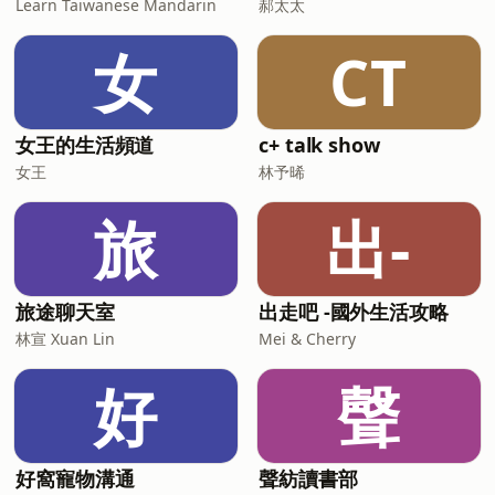
Learn Taiwanese Mandarin
郝太太
ihua_chen 師兄 jus0924 💌 合作邀約聯
繫 meatmuq@gmail.com
女
CT
女王的生活頻道
c+ talk show
女王
林予晞
旅
出-
旅途聊天室
出走吧 -國外生活攻略
林宣 Xuan Lin
Mei & Cherry
好
聲
好窩寵物溝通
聲紡讀書部