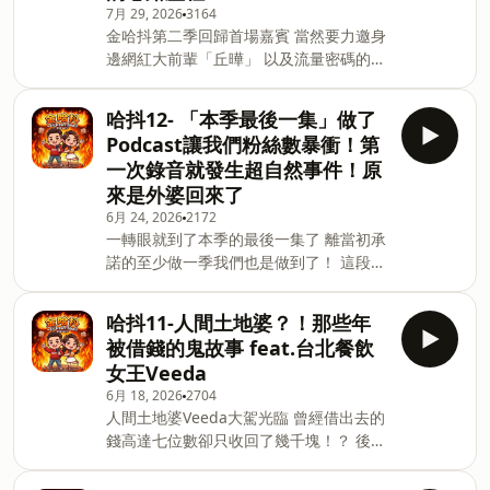
7月 29, 2026
3164
海王妃 hsuan_tsai 💌 合作邀約聯繫
金哈抖第二季回歸首場嘉賓 當然要力邀身
meatmuq@gmail.com 📻 以下平台也可
邊網紅大前輩「丘曄」 以及流量密碼的地
以聽到我們的Podcast Apple Podcast :
勤督導「格維」 這集兩人分享是怎麼開始
https ://reurl.cc/xWv15e Soundon :
談戀愛？平常相處模式？丘的退職，格維
http s://reurl.cc/kpyqx3 Spotify : htt
哈抖12- 「本季最後一集」做了
是祝福還是更辛苦？兩人在家事及育兒分
ps://reurl.cc/ppvZlb
Podcast讓我們粉絲數暴衝！第
配上是怎麼維持協調？當醫生宣告小兒子
一次錄音就發生超自然事件！原
是自閉兒時，雙方如何去調整自己的心態
來是外婆回來了
去面對呢？ 📅 每週四固定更新 📱 更多主
6月 24, 2026
2172
持人的生活日常請追蹤Instagram 美寶
一轉眼就到了本季的最後一集了 離當初承
ihua_chen 師兄 jus0924 丘曄 choo_yeh
諾的至少做一季我們也是做到了！ 這段時
范格維 kewei_fan 💌 合作邀約聯繫
間雖然有點累 但也很開心能收到各位的回
meatmuq@gmail.com 📻 以下平台也可
饋 受到你們的喜歡 但天下無不散的宴席
以聽到我們的Podcast Apple Podcast :
哈抖11-人間土地婆？！那些年
送君千里終須一別…！？ 就先讓主持人們
https://reurl.cc/xWv15e Soundon :
被借錢的鬼故事 feat.台北餐飲
休息一段時間 充個電 到時候我們會帶著
https://reurl.cc/kpyqx3 Spotify
女王Veeda
更精彩的內容回來的！ 那這一季的內容就
6月 18, 2026
2704
先到這邊，我們 下次見 ♥️ 🎧想我們的話
人間土地婆Veeda大駕光臨 曾經借出去的
或是有任何意見也歡迎私訊我們的
錢高達七位數卻只收回了幾千塊！？ 後來
Instagram來找我們聊天喔～ 也歡迎來我
甚至連陌生人也跑來借錢… 一系列的借錢
們的品牌逛逛
鬼故事今天在金哈抖首次公開 📅 每週四