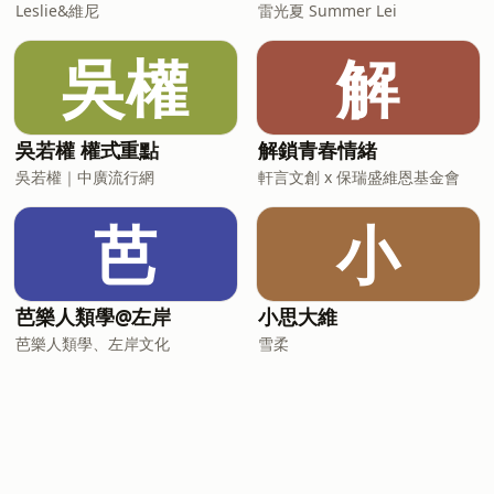
Leslie&維尼
雷光夏 Summer Lei
吳權
解
吳若權 權式重點
解鎖青春情緒
吳若權｜中廣流行網
軒言文創 x 保瑞盛維恩基金會
芭
小
芭樂人類學@左岸
小思大維
芭樂人類學、左岸文化
雪柔