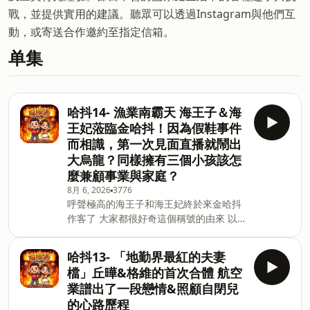
戰，並提供實用的建議。聽眾可以透過Instagram與他們互
動，或寄送合作邀約至指定信箱。
单集
哈抖14- 漁業南霸天 海王子＆海
王妃蒞臨金哈抖！因為假鞋事件
而相識，第一次見面直播就鬧出
大烏龍？同樣擁有三個小孩該怎
麼兼顧事業與家庭？
8月 6, 2026
3776
呼聲極高的海王子和海王妃終於來金哈抖
作客了 大家都很好奇這個稱號的由來 以
及他們相識和育兒的經驗分享 南部人好客
程度遠遠超出我們的想像 無酒不歡的他們
哈抖13- 「地勤界最紅的夫妻
是該怎麼在參與酒局的同時又照顧好家庭
檔」丘曄&格維的首次合體 航空
的呢？ 📅 每週四固定更新 📱 更多主持人
業譜出了一段戀情&照顧自閉兒
的生活日常請追蹤Instagram 美寶
的心路歷程
ihua_chen 師兄 jus0924 海王子 6968h3