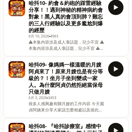
https://www.every9market.com.tw/ 金
哈抖10- 約會＆約砲的踩雷經驗
固定更新 📱 更多主持人的生活日常請追
哈抖聽眾專屬折扣碼「hardo」 可享50元
分享！！遇到神秘的精神病約會
蹤Instagram 美寶 ihua_chen 師兄
優惠 🎁 📅 每週四固定更新 📱 更多主持人
對象！黑人真的會頂到肺？難忘
jus0924 Veeda veedachang_ 💌 合作邀
的生活日常請追蹤Instagram 美寶
的三人行經驗以及更多尷尬到爆
約聯繫 meatmuq@gmail.com 📻 以下平
ihua_chen 師兄 jus0924 💌 合作邀約聯
的經歷
台也可以聽到我們的Podcast Apple
繫 mea
Podcast : https://reurl.cc/xWv15e
6月 10, 2026
4063
⚠️本集內容涉及成人🔞話題，兒少不宜 ⚠️
Soundon : https://reurl.cc/kpyqx3
本集內容涉及成人🔞話題，兒少不宜 ⚠️本
Spotify : https://reurl.cc/ppvZlb
集內容涉及成人🔞話題，兒少不宜 今天這
KKBOX : https://reurl.cc/Z2V1K3 -- Hos
集跟大家分享三位主持人年少輕狂時期的
哈抖09- 像媽媽一樣溫暖的月嫂
各種奇耙約會以及約砲對象 經驗豐富的來
阿貞來了！原來月嫂也是有分等
賓不但有過三人行的經驗 甚至還有遇過黑
級的？！坐月子坐到變成一家
人隔天早上掰咖走回家的甘苦談？！ 辛辣
人。為什麼阿貞仍然拒絕當保母
程度絕對超乎你的想像！ 本周美寶團購
只做月嫂
『頂級私密護理』 單件79折 三件75折 五
件7折 ～6/14 23:59 下單連結
6月 3, 2026
3453
很多人感興趣有關月嫂的工作內容 今天麗
🔗https://gbf.tw/53ulj 📅 每週四固定更
貞阿姨來分享大家該怎麼相處以及彼此該
新 📱 更多主持人的生活日常請追蹤
注意些什麼 也聊了為什麼我們跟阿姨在合
Instagram 美寶 ihua_chen 師兄
約結束後還會維持那麼好的關係 還有阿姨
jus0924 Joe holditagainstcriminal 💌
哈抖08- 『哈抖診療室』感情中
在工作中遇到的各種趣事 趕快進來聽聽看
合作邀約聯繫 meatmuq@gmail.com 📻