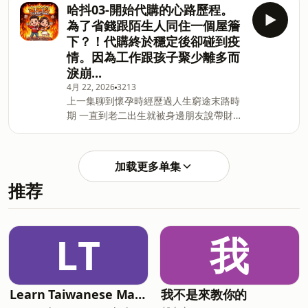
麼最後選在台北市蛋黃區呢？ 這集分享我
https://reurl.cc/ppvZlb KKBOX :
哈抖03-開始代購的心路歷程。
們投資理財、買房趣事以及如何建立孩子
https://re
為了省錢跟陌生人同住一個屋簷
正確的金錢觀 快一起來聽聽看吧 📅 每週
下？！代購終於穩定後卻碰到疫
四固定更新 📱 更多主持人的生活日常請
情。因為工作跟孩子聚少離多而
追蹤Instagram 美寶 ihua_chen 師兄
淚崩...
jus0924 💌 合作邀約聯繫
meatmuq@gmail.com 📻 以下平台也可
4月 22, 2026
3213
上一集聊到懷孕時經歷過人生窮途末路時
以聽到我們的Podcast Apple Podcast :
期 一直到老二出生就被身邊朋友說帶財
https://reurl.cc/xWv15e Soundon :
慢慢感覺到家庭運勢真的開始好轉！ 這次
https://reurl.cc/kpyqx3 Spotify :
來分享代購初期碰到的瓶頸 以及在遇到疫
https://reurl.cc/ppvZlb KKBOX :
情後是怎麼另尋出路的 之後好不容易事業
https://reu
加载更多单集
開始好轉 卻不得不在小孩或工作中選
推荐
擇？！ 一路上的酸甜苦辣一起分享給大家
快進來聽聽看吧。 熱賣六年 銷售破萬件
收腹褲 ［限時優惠］
https://reurl.cc/r0E7EZ 4/25 （六）一日
LT
我
密集酷學營 教你如何從新手團主，成為有
能力的帶貨王
https://wazaiii.online/2026酷學營_美寶
專屬優惠 📅 每週四固定更新 📱 更多主持
Learn Taiwanese Mandarin
我不是來教你的
人的生活日常請追蹤Instagram 美寶