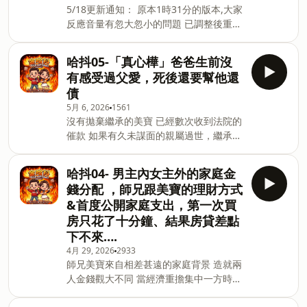
5/18更新通知： 原本1時31分的版本,大家
meatmuq@gmail.com 📻 以下平台也可
反應音量有忽大忽小的問題 已調整後重新
以聽到我們的Podcast Apple Podcast :
上傳囉！ 1小時12分的才是修正後的版本
https://reurl.cc/xWv15e Soundon :
～已經下載過的聽眾朋友麻煩請“移除舊的
https://reurl.cc/kpyqx3 Spotify :
哈抖05-「真心樺」爸爸生前沒
項目” 重新下載後就會是正常版本喔！ 謝
https://reurl.cc/ppvZlb KKBOX :
有感受過父愛，死後還要幫他還
謝大家～ 大家敲碗已久的特別來賓 Joe 終
https://reurl.cc/Z
債
於來啦！ 從美寶的華航同事慢慢變成家裡
5月 6, 2026
1561
不可或缺的究叔叔 認識短短幾年卻經歷了
沒有拋棄繼承的美寶 已經數次收到法院的
無數次的爭執 這次的抱怨大會大家首次打
催款 如果有久未謀面的親屬過世，繼承人
開心房 分享心中最真實的想法 📅 每週四
要怎麼做才能不被討債 看起來幸福美滿的
固定更新 📱 更多主持人的生活日常請追
人生，其實小時候經歷過許多不幸…. 有關
蹤Instagram 美寶 ihua_chen 師兄
哈抖04- 男主內女主外的家庭金
於美寶小時候不快樂的成長經歷 首度在金
jus0924 來賓 Joe holditagainstcriminal
錢分配 ，師兄跟美寶的理財方式
哈抖公開 趕快一起聽下去吧 📅 每週四固
💌 合作邀約聯繫 meatmuq@gmail.com
&首度公開家庭支出，第一次買
定更新 📱 更多主持人的生活日常請追蹤
📻 以下平台也可以聽到我們的Podcast
房只花了十分鐘、結果房貸差點
Instagram 美寶 ihua_chen 師兄
Apple Podcast : http
下不來….
jus0924 💌 合作邀約聯繫
meatmuq@gmail.com 📻 以下平台也可
4月 29, 2026
2933
師兄美寶來自相差甚遠的家庭背景 造就兩
以聽到我們的Podcast Apple Podcast :
人金錢觀大不同 當經濟重擔集中一方時，
https://reurl.cc/xWv15e Soundon :
如何平衡家庭地位 人生第一次買房、為什
https://reurl.cc/kpyqx3 Spotify :