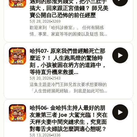
遇到的那渣男賤女，把小三肚子
吧！ 📅 每週四固定更新 📱 更多主持人的
以下平台也可以聽到我們的P
搞大，回來跟正宮借錢？ 師兄美
生活日常請追蹤Instagram 美寶
寶公開自己恐怖的前任經歷
ihua_chen 師兄 jus0924 月嫂 麗貞阿姨
5月 28, 2026
3269
lizhen1829 💌 合作邀約聯繫
歡迎來到『哈抖診療室』。 任何有關感
meatmuq@gmail.com 📻 以下平台也可
情、事業、家庭等等的困擾以及疑惑 我們
以聽到我們的Podcast Apple Podcast :
都會嘗試以不同的觀點來試圖給你答案。
https://reurl.cc/xWv15e Soundon :
今天網友們投稿了一些匪夷所思的戀愛奇
https://reurl.cc/kpyqx3 Spotify :
哈抖07- 原來我們曾經離死亡那
事， 精彩程度堪比藍色蜘蛛網。 讓我們
https://reurl.cc/ppvZlb KKBOX :
麼近？！ 人生跑馬燈的驚險時
一起聽下去吧！ 📅 每週四固定更新 📱 更
https://reu
刻，小孩被困在坍方的道路中，
多主持人的生活日常請追蹤Instagram 美
等待直升機來救援…
寶 ihua_chen 師兄 jus0924 💌 合作邀約
5月 20, 2026
2543
聯繫 meatmuq@gmail.com 📻 以下平台
這集主題是冷門王師兄首次要求想要聊的
也可以聽到我們的Podcast Apple
「人生曾經瀕死經驗」 到底是如此可怕的
Podcast : https://reurl.cc/xWv15e
驚險時刻？會讓師兄想要藉由節目分享給
Soundon : https://reurl.cc/kpyqx3
大家 除了美寶跟師兄的故事 帶小孩的過
Spotify : https://reurl.cc/ppvZlb
哈抖06- 金哈抖主持人最好的朋
程中也有經歷過幾次，心臟漏拍的瞬間 一
KKBOX : https://reurl.cc/Z2V
友兼第三者 Joe 大駕光臨！夾在
起來聽聽看這集的分享吧 📅 每週四固定
天秤夫妻中間夾縫求生，究竟面
更新 📱 更多主持人的生活日常請追蹤
對毒舌夫婦該怎麼調適心態呢？
Instagram 美寶 ihua_chen 師兄
5月 13, 2026
4336
jus0924 💌 合作邀約聯繫