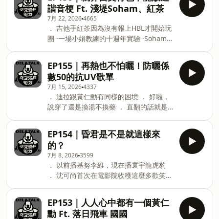
重虎頭蜂多元認同 ． 剪報帶你重溫21年
結：
諧音梗 Ft. 淺堤Soham、紅茶
前 ． 媽媽就是這首歌裡的女主角 ． 像是
https://ticket.ibon.com.tw/ActivityInfo/Details/39664
7月 22, 2026
4665
結婚前一天找所有前任來開會 🔥K21 顏社
-- Hosting provided by SoundOn
． 吉他手紅茶因為沒有報上HBL才開始玩
二十一週年演唱會 8/4會員優先購、8/5全
團 ·一場小娟教練的十週年實驗 ·Soham小
面啟售 I 演出資訊 演出日期：
六就自己寫畢業歌還要求老師要辦成發 ·
2026/12/12（六） 演出時間：19:00開演
與其強調自己住在哪裡，不如記得自己來
（18:00入場） 演出場館：台北流行音樂
EP155｜再熱也不怕曬！防曬係
自哪裡 ·淺堤去參加《一起聽團吧》都在
中心表演廳 場館地址：台北市南港區市民
數50的抗UV歌單
關心便當吃什麼 ·人生千萬不要和別人過
大道八段99號 票價：
7月 15, 2026
4337
度商量 ·Soham看了龍虎豹在呱吉身上找
4,280/3,880/3,380/2,580/1,880/1,380
． 迪拉跟黃仁勳有同樣的困境 ． 好啦，
到認同感 ·找韓國爵士樂手來吹拿卡西
愛心票價：1940 / 1290 售票平台：
說穿了還是換湯不換藥 ． 直翻的話就是
〈愛情氣象台〉 ·文青團還是不能放棄諧
KKTIX、全家 FamiPort 售票連結：即將
Open one Holly ． 耳垂上方到底叫什
音梗 -- Hosting provided by SoundOn
公開 詳細資訊請至顏社官方IG查詢！
麼？ ． 讓人想到壽司郎芒果冰的歌 ． 還
EP154｜昏君是不是就這樣來
@kao_inc
完負債後我們再來組團吧！ ． 提倡芋圓
的？
地瓜圓重新合併 Massive Attack,
7月 8, 2026
3599
Elizabeth Fraser - Teardrop POiSON
． 以前播基努李維，現在播寰宇龍虎豹
GiRL FRiEND - HARDLY EVER
． 沈可尚首次在電影院收穫這麼多歡笑聲
SMILE(without you) Car, the garden,
． 這該不會就是坎城影展的感覺？ ． 內
OHHYUK - Island 宋冬野 - 空港曲 deca
心還是期待金鐘獎的 ． 這是外科手術等
joins - B1 雲端司機CLOUDRIVER - 什麼
EP153｜人人心中都有一個黃仁
級的筆記本吧 ． 大人物的氣場不一定是
都一樣 Kome Kome Club - 君がいるだけ
勳 Ft. 落日飛車 國國
外顯的 ． 拍謝，我好像不小心太開心了