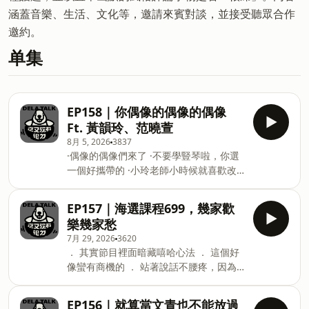
涵蓋音樂、生活、文化等，邀請來賓對談，並接受聽眾合作
邀約。
单集
EP158｜你偶像的偶像的偶像
Ft. 黃韻玲、范曉萱
8月 5, 2026
3837
·偶像的偶像們來了 ·不要學豎琴啦，你選
一個好攜帶的 ·小玲老師小時候就喜歡改
別人的旋律 ·以前學古典去彈流行音樂的
session竟然被退學？ ·范曉萱的〈自言自
EP157｜海選課程699，幾家歡
語〉來自小時候寫的畢業歌！ ·迪拉會做
樂幾家愁
嘻哈，跟范曉萱有很大的關係？ ·這都很
7月 29, 2026
3620
好聽，但你再寫一首主打歌 ·你們JJA策展
． 其實節目裡面暗藏嘻哈心法 ． 這個好
人是很合的，但合起來很難搞 ·連夢都不
像蠻有商機的 ． 站著說話不腰疼，因為
敢做，怎麼幹大事 ·今年的JJA就是一場酷
我們是坐著 ． 準備了那麼久，准考證要
小孩的勝利 📌8/29-8/30 JAM JAM ASIA
記得帶啦 ． 請問你老公是gay嗎？ ． 尊
亞洲音樂節@台北流行音樂中心 🔗購票連
EP156｜就算當文青也不能放過