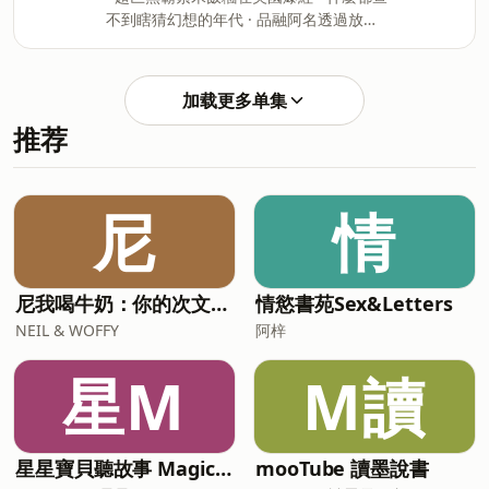
虎豹 - 蒙古篇 國賓鉅院特映會】 放映地
號，而是即便在暗影中，依然敢握緊麥克
不到瞎猜幻想的年代 · 品融阿名透過放歌
點：國賓大戲院（臺北市萬華區成都路88
風的覺悟。 這場表演邀請你成為饒舌霹靂
實際上在相互過招 · 以前「超級新光大
號） 放映場次：6/26晚場、6/28下午場、
雙人組的夥伴，跟著我們一起在2035年的
道」的評審到底有多猛 · 董先生是台灣音
晚場 購票連結：
末日，搶下那座失落已久的嘻哈王座。
樂的重要保存者 · 迪拉被猝不及防的親了
https://kaoinc.kktix.cc/events/704377fe
加载更多单集
「HipHop Never Die，如果成王的
一下 · 先預計下次做「連續劇主題曲」歌
-- Hosting provided by SoundOn
推荐
單 偏門歌單 playlist 整理： 1. 李雨寰 -
One More Kiss 2. 小安 - 我想要做愛 3.
吳名慧 - 心情電梯 4. 藍心湄 - 嗑要 5. 劉
劭希 - 大家來養鳥 6. 羅文 - 激光中 7. 何
尼
情
欣穗 - 分心 8. 羅妍婷 - 醒了的世界充滿光
害 -- Hosting provided by SoundOn
尼我喝牛奶：你的次文化指南
情慾書苑Sex&Letters
NEIL & WOFFY
阿梓
星M
M讀
星星寶貝聽故事 Magic Chinese Stories for Kids
mooTube 讀墨說書