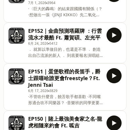
で Zion.T, YDG - Global warming 竇靖
7月 1, 2026
3964
． 你的眼光最棒 ． 寫不出文案的對策：
童 - Blue Flamingo -- Hosting p
·〈巨大的轟鳴〉的結束跟國國有關係（？
來登報吧 這又沒有很ㄉ周邊專區： 🌟這
·想做出一張《JINJI KIKKO》先二氧化碳
又沒有很燙馬克杯 🌟這又沒有很ㄉㄧㄠ
OD ·「Yo Bro This is Mongolia
ˊLOGO貼紙 https://kao-
Man,Chill」 ·十年的海外巡迴，是一趟修
inc.com/%E5%93%81%E7%89%8C/thats-
EP152｜金曲預測塔羅牌 ：行雲
身養性之旅 ·連 Bob Dylan 都沒有達到這
not-dope/ -- Hosting provided by
流水才最酷 Ft. 蕭賀碩、左光平
種詩人的狀態 ·國總行銷學：買票我就跟
SoundOn
6月 24, 2026
5412
你喝一杯shot ·為什麼現在的樂團無法複
． 就算以準做目的，也還是不準 ． 創造
製飛車的成功模式 ·跟 BTS 的RM 就在大
出自己流派的新人 ． 到底要報名演唱組
街上吃宵夜 ·只要心中有黃仁勳，你就不
合還是樂團呢？ ． 迪拉最怕嘻哈歌手太
用害怕外國大咖 🌟2026.8.9（日）17:00
有企圖心？ ． 左光平把專輯當塔羅牌聽
落日飛車亞洲巡迴高雄站 《Q來Q去》售
EP151｜蛋堡歌裡的長笛手，爵
． 不活在別人的期待，但卻是別人期待的
票連結 完售倒數中
士跟嘻哈誰更會freestyle？Ft.
樣子 ． 如果歌王歌后都是嘻哈歌手 ． 從
https://sunsetmusic.kktix.cc/events/d7181afb
Jenni Tsai
國小帥到大的男人 🗳️ 網友創立的投票網
-- Hosting provided by SoundOn
6月 17, 2026
3829
址：https://gma37review.pages.dev 📍
·不管吹什麼音，饒舌歌手都喜歡 ·不同嘴
投票網址原貼文：
形適合吹不同樂器？ ·音樂班的同學更要
https://www.threads.com/@mattyufong/post/DYsT5
顧好課業 ． 在酒吧說自己是長笛手還是
xmt=AQG0MwoDnoTT_XmpE7TKxQtGjhz6cSjjoJ7bc
饒舌歌手比較ㄍㄧㄥ？ ·我同學點名不
-- Hosting provided by SoundOn
EP150｜賭上最強美食家之名-龍
在，因為他去領葛萊美了 ·愛樂者不嫌
虎相隨來約會 Ft. 呱吉
多，但職業的樂手已經太多了 ·有些爵士