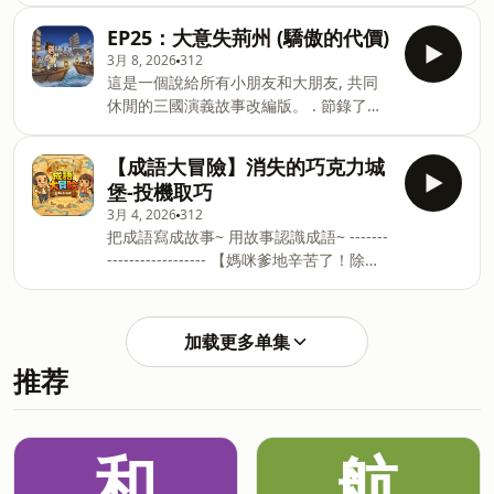
並且柔性化修正，更適合小朋友傾聽。
知道分別是甚麼感覺。 這可能在一般故事
EP25：大意失荊州 (驕傲的代價)
也比較少見。 .. -- Hosting provided by
3月 8, 2026
312
SoundOn
這是一個說給所有小朋友和大朋友, 共同
休閒的三國演義故事改編版。 . 節錄了三
國演義重點的情節， 並且柔性化修正，更
適合小朋友傾聽。 . 對於典故跟名言佳句
【成語大冒險】消失的巧克力城
都用故事方式呈現， 更有助於記憶跟學
堡-投機取巧
習。 . 有時上傳後隔一段時間， 發現語意
3月 4, 2026
312
不通順的狀況， 會額外修正上傳~ 偶爾就
把成語寫成故事~ 用故事認識成語~ -------
重新下載，會有驚喜喔 也歡迎來信給意見
------------------ 【媽咪爹地辛苦了！除了
~ . Apple | Spotify | Youtube | KKbox
照顧小孩，別忘了照顧你的心】 每天在
搜尋：兒童故事-三國演義 . Have a nice
「職場菁英」與「神隊友/豬隊友」之間切
day. ------------- 在家庭與事業之間拔河，
換身分， 有時候真的會懷疑人生：我到底
讓你感到疲憊嗎？ 聽完故事，孩子睡了，
加载更多单集
在哪？我要去哪？ 如果生活讓你迷航，讓
但你的心休息了嗎？ 無論是職場的抉擇、
推荐
塔羅成為你的導航。 不論是平衡的難題，
生活的迷惘，還是那些無人傾訴的壓力，
還是工作的轉折， 我們一起看清未來的
News Tarot 都在這裡，陪你找回內心的
路。 👉 點擊領取療癒： 追蹤 IG：
平靜與方向。 🎁 專屬育兒好禮： 現在截
@news_tarot 並截圖此段文案 我將為你
和
航
圖此段文案並追蹤 IG：@new
抽一張「神諭卡」， 送上一份專屬你的療
癒祝福。