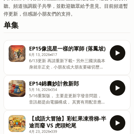
聽。頻道強調親子共學，並歡迎聽眾給予意見。目前頻道暫
停更新，但感謝小朋友們的支持。
单集
EP15像流星一樣的軍師 (落鳳坡)
6月 13, 2026
417
6/13更新 再請重新下載~ 另外三國演義本
身就非正史 . 小朋友或大朋友要確切歷史
脈絡的話 記得要去看三國志喔 . 請當故事
聽就好~ 沒有太花音效狀況下， 讓說書人
EP14錦囊妙計救新郎
成為你睡前白噪音的好夥伴~ . -- Hosting
5月 16, 2026
354
provided by SoundOn
5/16重製版， 主要是更新字發音問題，
音訊都是由電腦構成， 其實有用配音應該
就知道， 一次要五分鐘的話， 其實還是
常會有單字錯誤的。 基本上會進行更改跟
【成語大冒險】彩虹果凍滑梯-半
校對。 請再重新下載~~ . 小朋友要跟爸媽
途而廢 VS 虎頭蛇尾
討論喔 話說其實很多字詞也是慢慢學 像
4月 23, 2026
339
以前螳臂擋"車"，以前念ㄐㄩ，現在都念