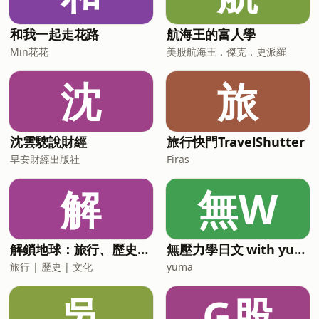
https://www.instagram.com/news_tarot/
-- Hosting provided by SoundOn
和我一起走花路
航海王的富人學
Min花花
美股航海王．傑克．史派羅
沈
旅
沈雲驄說財經
旅行快門TravelShutter
早安財經出版社
Firas
解
無W
解鎖地球：旅行、歷史、文化
無壓力學日文 with yuma
旅行 | 歷史 | 文化
yuma
吳
G股