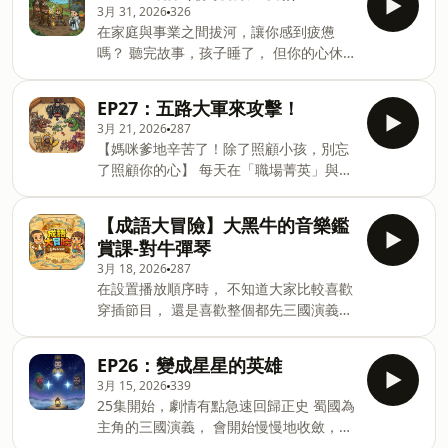
Youtube | KKbox 搜尋：兒童故事-三國
3月 31, 2026
326
@news_tarot 2.截圖此段文案私訊 即可
演義 . 另外~如果有想聽的歷史故事或書
在家庭與事業之間拔河，讓你感到疲憊
獲得 免費神諭卡祝福 一次！ ---------------
籍， 歡迎留言分享或mail-
嗎？ 聽完故事，孩子睡了， 但你的心休
------------------------------------------- 這是
chen.lunchbox@icloud.com . Have a
息了嗎？ 無論是職場的抉擇、 生活的迷
一個說給所有小朋友和大朋友, 共同休閒
nice day. . 在家庭與事業之間拔河，讓你
惘，還是那些無人傾訴的壓力， News
的三國演義故事改編版。 . 節錄了三國演
EP27：五路大軍來攻擊！
感到疲憊嗎？ 聽完故事，孩子睡了， 但
Tarot 都在這裡，陪你找回內心的平靜與
義重點的情節， 並且柔性化修正，更適合
3月 21, 2026
287
你的心休息了嗎？ 無論是職場的抉
方向。 🎁 專屬育兒好禮： 現在截圖此段
小朋友傾聽。 . 對於典故跟名言佳句都用
【媽咪爹地辛苦了！除了照顧小孩，別忘
文案並追蹤 IG：@news_tarot 私訊我，
故事方式呈現， . 有時上傳後隔一段時
了照顧你的心】 每天在「職場菁英」與
即可免費獲得一張「神諭卡」專屬於你的
間， 發現語意不通順的狀況， 會額外修
「神隊友/豬隊友」之間切換身分， 有時
療癒祝福。
正上傳~ 偶爾就重新下載，會有驚喜喔 也
候真的會懷疑人生：我到底在哪？我要去
https://www.instagram.com/news_tarot/
【成語大冒險】大黑牛的音樂鑑
歡迎來信給意見~ . Apple | Spot
哪？ 如果生活讓你迷航，讓塔羅成為你的
------------ 這是一個說給所有小朋友和大
賞課-對牛彈琴
導航。 不論是平衡的難題，還是工作的轉
朋友, 共同休閒的三國演義故事改編版。 .
3月 18, 2026
287
折， 我們一起看清未來的路。 👉 點擊領
節錄了三國演義重點的情節， 並且柔性化
在設置播放順序時， 不知道大家比較喜歡
取療癒： 追蹤 IG：@news_tarot 並截圖
修正，更適合小朋友傾聽。 . 歡迎留言分
穿插節目， 還是喜歡整個都先三國演義順
此段文案 我將為你抽一張「神諭卡」，
享或mail- chen.lunchbox@icloud.com
序連貫， . 再來換成連續成語故事呢? . 像
送上一份專屬你的療癒祝福。
Apple | Spotify | Youtube | KKbox 搜
目前24集後面 就是穿插成語故事的方式，
https://www.instagram.com/news_tarot/
EP26：變成星星的英雄
尋：
--- 介紹一些成語給小朋友聽~ 編寫使用場
---------------------------------------------------
3月 15, 2026
339
景， 讓小孩可以邊聽故事學習。 -- --
------------------------ 這是一個說給所有小
25集開始，劇情有點急速回歸正史 蜀國為
Hosting provided by SoundOn
朋友和大朋友, 共同休閒的三國演義故事
主角的三國演義， 會開始慢慢地收斂，
改編版。 . 節錄了三國演義重點的情節，
主角們逐漸去世， 對各個小朋友來說，不