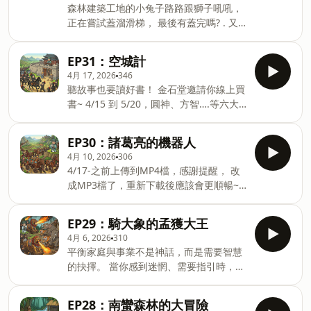
森林建築工地的小兔子路路跟獅子吼吼，
ㄔㄜ了， 這我也沒注意到。 . --------------
正在嘗試蓋溜滑梯， 最後有蓋完嗎? . 又
----------------------------- 之後可能會不固
可以學到甚麼成語呢? 記得，收玩具不要
定音頻，改成便當哥哥說故事就好， 因為
半途而廢喔 . 新竹高鐵走路五分鐘~ COCA
想了想主軸， 初心還是想做故事聽， 而
EP31：空城計
咖啡，歡迎各位~
不是為了音色去花費80%力氣。 ----------
4月 17, 2026
346
https://maps.app.goo.gl/uygTXgKuRhrSkDeL7
三國會慢慢校對~ -- Hosting provided
聽故事也要讀好書！ 金石堂邀請你線上買
-- Hosting provided by SoundOn
by SoundOn
書~ 4/15 到 5/20，圓神、方智….等六大
出版社聯展開始啦！ 單書 79 折、雙書 75
折，限定書籍更有 66 折 優惠。 記得：
EP30：諸葛亮的機器人
『閱讀，是生命最好的禮物』， 跟著我們
4月 10, 2026
306
一起讀好書、聽故事，變身最有智慧的小
4/17-之前上傳到MP4檔，感謝提醒， 改
小探險家~！ . 透過以下連結~註冊可以享
成MP3檔了，重新下載後應該會更順暢~
2%現金回饋~ 也可以按略過直接前往金石
這是一個說給所有小朋友和大朋友, 共同
堂官網~
休閒的三國演義故事改編版。 . 節錄了三
https://tw.shop.com/nbts/cid134208-
EP29：騎大象的孟獲大王
國演義重點的情節， 並且柔性化修正，更
vid287245-xservice-link_off.xhtml?
4月 6, 2026
310
適合小朋友傾聽。 . 對於典故跟名言佳句
credituser=C9517067 . 或者自行
平衡家庭與事業不是神話，而是需要智慧
都用故事方式呈現， . 有時上傳後隔一段
google~金石堂~ 國中小參考書65折起~ .
的抉擇。 當你感到迷惘、需要指引時，
時間， 發現語意不通順的狀況， 會額外
AI變遷快速時代， 更需要培養耐心把書讀
News Tarot 是你最強大的心靈後盾。 專
修正上傳~ 偶爾就重新下載，會有驚喜喔
起來~~~ 閱讀思考，會是未來最好的投資
業塔羅占卜，陪你釐清事業與人生的方
也歡迎來信給意見~ . Apple | Spotify |
EP28：南蠻森林的大冒險
. ----------------------------------------------
向。 ✨ 限時活動： 1.追蹤 IG：