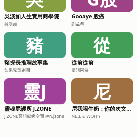
吳淡如人生實用商學院
Gooaye 股癌
吳淡如
謝孟恭
豬
從
豬探長推理故事集
從前從前
如果兒童劇團
童話阿姨
靈J
尼
靈魂屁護所 J.ZONE
尼我喝牛奶：你的次文化指南
J.ZONE冥想療癒空間 @n.jzone
NEIL & WOFFY