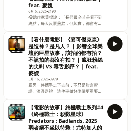
feat. 麥嫂
Podcast 廣告 —— 吉時保：
https://fstry.pse.is/9ep3mq 免指定車
6月 6, 2026
2190
🎧聽作家葉揚說：「長照最辛苦是看不到
牌、車型，用車前1小時投保，手機投保5
終點，每天反覆煎熬，但其實，都會有終
分鐘新安東京海上產險｜0800-369-168｜
點的……」👉
104台北市中山區南京東路三段130號8-
https://fstry.pse.is/9b9rp4
13樓 —— 以上為 Firstory Podcast 廣告
【看什麼電影】《麥可傑克森》
&nbsp;&nbsp;&nbsp;照顧人生無法預期
—— 加入會員，支持節目：
是造神？是凡人？ | 影響全球樂
何時來！「先來一杯 我們再聊」聆聽照顧
https://xxymovie.firstory.io/join留言告
壇的巨星故事，該拍的都有拍？
者、陪你預備長照未來！點擊連結，讓我
訴我你對這一集的想法：
不該拍的都沒有拍？ | 瘋狂粉絲
們有機會不在照顧困境掙扎。 —— 以上
https://open.firstory.m
的尖叫 VS 毒舌影評？ | feat.
為 Firstory Podcast 廣告 —— 吉時保：
https://fstry.pse.is/9ep3mq 免指定車
麥嫂
牌、車型，用車前1小時投保，手機投保5
5月 16, 2026
3979
分鐘新安東京海上產險｜0800-369-168｜
跟另一伴攜手走下去前，不只是甜言蜜
104台北市中山區南京東路三段130號8-
語、浪漫送禮，這件事做好準備更重要！
13樓 —— 以上為 Firstory Podcast 廣告
預防 HPV 是對彼此「愛情」最基本的尊重
—— 加入會員，支持節目：
和承諾。別讓對健康的傷害變成愛情的阻
【電影的故事】終極戰士系列#4
https://xxymovie.firstory.io/join留言告
礙，為彼此主動做好HPV預防才能說是
《終極戰士：殺戮星球》
訴我你對這一集的想法：
「真愛」。立即諮詢醫師，展現你對愛的
Predators : Badlands, 2025 |
https://open.firstory.
承諾。男女1+1 主動防禦HPV(人類乳突病
弱者絕不坐以待斃！尤特加人的
毒) https://fstry.pse.is/9ep3um —— 以