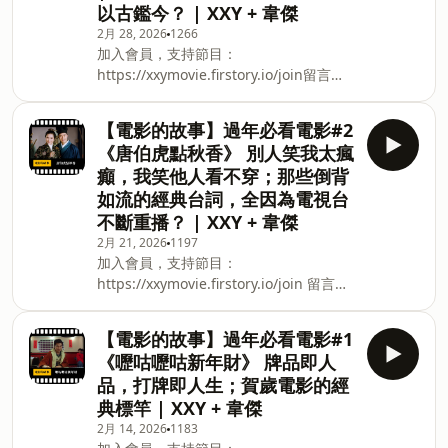
以古鑑今？ | XXY + 韋傑
全球首部以全片數位剪輯的電影，幕前幕
記得第一次看完《雙囍》的當下，很興奮
後
告訴好朋友內克說，今年賀歲片檔期有一
2月 28, 2026
1266
加入會員，支持節目：
部一定要看的電影就是《雙囍》，當時推
https://xxymovie.firstory.io/join留言告
薦完之後也沒有抱太大期待會有什麼後
訴我你對這一集的想法： 【電影的故事】
續；結果沒想到過完年之後，內克竟然也
過年必看電影#3 《九品芝麻官》 我只是
很興奮傳LINE跟我說，《雙囍》好好看
【電影的故事】過年必看電影#2
跟鄉民進來湊熱鬧的！怎麼就變迷因啦！
啊！劈哩啪啦講了一堆。我就說，那乾脆
《唐伯虎點秋香》 別人笑我太瘋
清朝的官場現形記，其實也是以古鑑今？
把這些腦袋裡的想法，留到我的節目上分
癲，我笑他人看不穿；那些倒背
📣收看YouTube影像版本：
享，於是就有了這一集的內容。 由《孤
如流的經典台詞，全因為電視台
https://youtu.be/0FSZdIcL6PI 📣收聽
味》
不斷重播？ | XXY + 韋傑
PODCAST聲音版本：
https://open.firstory.me/story/cmm5zm6hd000001y
2月 21, 2026
1197
加入會員，支持節目：
歡迎來到【電影的故事】，一起聊聊那些
https://xxymovie.firstory.io/join 留言告
經典電影的幕前幕後故事。 由王晶導演，
訴我你對這一集的想法： 【電影的故事】
周星馳、吳孟達、張敏、徐錦江等人主演
過年必看電影#2 《唐伯虎點秋香》 別人
的《九品芝麻官》，正式名稱為《九品芝
【電影的故事】過年必看電影#1
笑我太瘋癲，我笑他人看不； 那些倒背如
麻官之白面包青天》，是以北宋著名的包
《嚦咕嚦咕新年財》 牌品即人
流的經典台詞，全因為電視台不斷重播？
拯為基礎，描述清同治年間的包龍星原本
品，打牌即人生；賀歲電影的經
📣收看YouTube影像版本：
為地方小官，但為了洗刷一名女子的冤
典標竿 | XXY + 韋傑
https://youtu.be/eWz1uk8Mb3Y 📣收聽
獄，就算丟了官職也不惜一切代價翻案的
2月 14, 2026
1183
PODCAST聲音版本：
故事。事實上