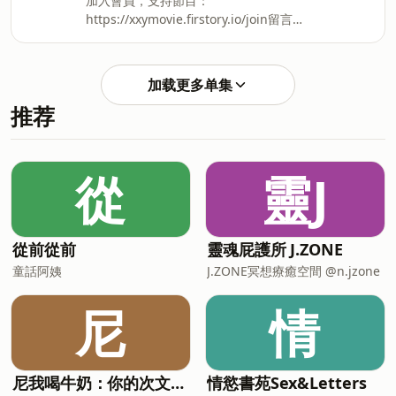
加入會員，支持節目：
https://open.firstory.me/story/cmlt8kk0e0yqs01u5c
https://xxymovie.firstory.io/join留言告
歡迎來到【電影的故事】，一起聊聊那些
訴我你對這一集的想法： 【電影的故事】
經典電影的幕前幕後故事。 若要說到周星
過年必看電影#1 《嚦咕嚦咕新年財》 牌
馳，不少人可以列舉出很多電影，但這些
品即人品，打牌即人生；賀歲電影的經典
作品的導演是誰，可能就不是一般大眾那
加载更多单集
標竿 📣收看YouTube影像版本：
麼熟悉。1993年上映的《唐伯虎點秋
推荐
https://youtu.be/4g7ZBkcS9Tw 📣收聽
香》，講述江南四大才子之一的唐伯虎，
PODCAST聲音版本：
為追求美女秋香不惜賣身進入華府贏得美
https://open.firstory.me/story/cmljk0jlw01ap01xp5c
人心的故事。縱
歡迎來到【電影的故事】，一起聊聊那些
從
靈J
經典電影的幕前幕後故事。 由香港導演杜
琪峰、韋家輝所執導，劉德華、劉青雲、
古天樂、梁詠琪等知名演員演出的《嚦咕
嚦咕新年財》，可說是2002年上映後，每
從前從前
靈魂屁護所 J.ZONE
年家家戶戶在農曆新年期間必備的「背景
童話阿姨
J.ZONE冥想療癒空間 @n.jzone
電影」。除了是劇情涉及麻將在過年時相
當應景，透過打麻將時好時壞的運氣，比
尼
情
喻起起落落的人生，讓不少人相當有共
鳴。有
尼我喝牛奶：你的次文化指南
情慾書苑Sex&Letters