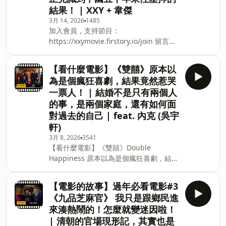
保： https://fstry.pse.is/9ep3mq 免指
結果！ | XXY + 韋傑
定車牌、車型，用車前1小時投保，手機
3月 14, 2026
1485
投保5分鐘新安東京海上產險｜0800-369-
加入會員，支持節目：
168｜104台北市中山區南京東路三段130
https://xxymovie.firstory.io/join 留言告
號8-13樓 —— 以上為 Firstory Podcast
訴我你對這一集的想法： 【電影的故事】
廣告 —— 加入會員，支持節目：
過年必看電影#4 《囍宴》 李安成為世界
【看什麼電影】《雙囍》原本以
https://xxymovie.firstory.io/join 留言告
級導演的經典之作 每個假結婚的同志背
為是個瘋狂喜劇，結果竟然惹哭
訴我你對這一集的想法： 【電影
後，都有一直催婚的父母？ 你正見識到中
一票人！ | 結婚不是只有兩個人
國五千年來性壓抑的結果！ 📣收看
的事，是兩個家庭，還有如何面
YouTube影像版本：
對過去的自己 | feat. 內克 (吳宇
hhttps://youtu.be/N_NyL1qXv0g 歡迎
來到【電影的故事】，一起聊聊那些經典
軒)
電影的幕前幕後故事。 1993年由李安執
3月 8, 2026
3541
導的《囍宴》，描述一位旅居美國的臺灣
【看什麼電影】《雙囍》Double
男子，原本與男同性伴侶生活平穩，卻為
Happiness 原本以為是個瘋狂喜劇，結果
了應付不斷催婚的父母，計畫和一位來自
竟然惹哭一票人！ 結婚不是只有兩個人的
上海的女畫家假結婚。這雖然是李安的第
事，是兩個家庭，還有如何面對過去的自
【電影的故事】過年必看電影#3
二部導演長片（第一部為《推手》），但
己 feat. 內克 (吳宇軒) 📣收看YouTube影
《九品芝麻官》 我只是跟鄉民進
卻是首次奪下柏林影展金熊獎，獲得奧斯
像版本：https://youtu.be/twqXRLKYctg
來湊熱鬧的！怎麼就變迷因啦！
卡最佳外語片提名的作品，讓李安的名號
📣收聽PODCAST聲音版本：
| 清朝的官場現形記，其實也是
成功打入國際。除此之外，《囍宴》也是
https://open.firstory.me/story/cmmgcrxy70edo01y95