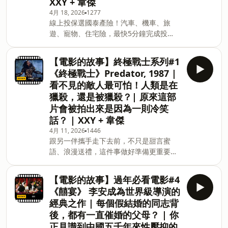
https://fstry.pse.is/9ep3mq 免指定車
XXY + 韋傑
牌、車型，用車前1小時投保，手機投保5
4月 18, 2026
1277
分鐘新安東京海上產險｜0800-369-168｜
線上投保選國泰產險！汽車、機車、旅
104台北市中山區南京東路三段130號8-
遊、寵物、住宅險，最快5分鐘完成投
13樓 —— 以上為 Firstory Podcast 廣告
保。快上國泰產險官網，簡單點選，保障
—— 加入會員，支持節目：
立即到位！ https://fstry.pse.is/9ede8g
【電影的故事】終極戰士系列#1
https://xxymovie.firstory.io/join留言告
—— 以上為 Firstory Podcast 廣告 ——
《終極戰士》Predator, 1987 |
訴我你對這一集的想法：
吉時保： https://fstry.pse.is/9ep3mq
看不見的敵人最可怕！人類是在
https://open.firstory.me/user/c
免指定車牌、車型，用車前1小時投保，
獵殺，還是被獵殺？| 原來這部
手機投保5分鐘新安東京海上產險｜0800-
片會被拍出來是因為一則冷笑
369-168｜104台北市中山區南京東路三
段130號8-13樓 —— 以上為 Firstory
話？ | XXY + 韋傑
Podcast 廣告 —— 加入會員，支持節
4月 11, 2026
1446
目： https://xxymovie.firstory.io/join 留
跟另一伴攜手走下去前，不只是甜言蜜
言告訴我你對這一集的想法： 【電影的故
語、浪漫送禮，這件事做好準備更重要！
事】終極戰士系列#2 《終極戰士2》
預防 HPV 是對彼此「愛情」最基本的尊重
Predator 2, 1990 外星人的殺戮戰場從熱
和承諾。別讓對健康的傷害變成愛情的阻
【電影的故事】過年必看電影#4
帶雨林搬到洛杉磯都市叢林 沒了阿諾的票
礙，為彼此主動做好HPV預防才能說是
《囍宴》 李安成為世界級導演的
房保證，所以炸了？
「真愛」。立即諮詢醫師，展現你對愛的
經典之作 | 每個假結婚的同志背
承諾。男女1+1 主動防禦HPV(人類乳突病
後，都有一直催婚的父母？ | 你
毒) https://fstry.pse.is/9ep3um —— 以
正見識到中國五千年來性壓抑的
上為 Firstory Podcast 廣告 —— 吉時