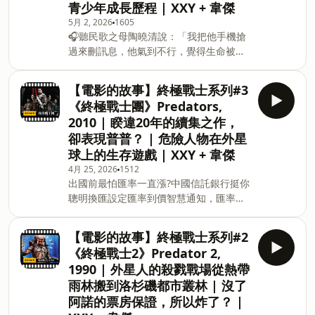
青少年成長歷程 | XXY + 韋傑
上為 Firstory Podcast 廣告 —— 吉時
保： https://fstry.pse.is/9ep3mq 免指
5月 2, 2026
1605
🎧聽民歌之母陶曉清說：「我把他手機搶
定車牌、車型，用車前1小時投保，手機
過來刪訊息，他氣到不行，覺得生命被掌
投保5分鐘新安東京海上產險｜0800-369-
控了。」👉 https://fstry.pse.is/9cuduv
168｜104台北市中山區南京東路三段130
&nbsp;&nbsp;&nbsp;照顧人生無法預期
號8-13樓 —— 以上為 Firstory Podcast
【電影的故事】終極戰士系列#3
何時來！「先來一杯 我們再聊」聆聽照顧
廣告 —— 加入會員，支持節目：
《終極戰士團》Predators,
者、陪你預備長照未來！點擊連結，讓我
https://xxymovie.firstory.io/join留言告
2010 | 睽違20年的續集之作，
們有機會不在照顧困境掙扎。 —— 以上
訴我你對這一集的想法： https:
卻表現普普？ | 危險人物在外星
為 Firstory Podcast 廣告 —— 吉時保：
球上的生存遊戲 | XXY + 韋傑
https://fstry.pse.is/9ep3mq 免指定車
牌、車型，用車前1小時投保，手機投保5
4月 25, 2026
1512
出國前最怕匯率一直漲?中國信託銀行挺你
分鐘新安東京海上產險｜0800-369-168｜
聰明換匯設定匯率到價智慧通知，匯率相
104台北市中山區南京東路三段130號8-
對低點不錯過再領優惠券享美金最高減3
13樓 —— 以上為 Firstory Podcast 廣告
分等優惠立即設定：
—— 加入會員，支持節目：
【電影的故事】終極戰士系列#2
https://fstry.pse.is/9d7lug 投資外幣如
https://xxymovie.firstory.io/join留言告
《終極戰士2》Predator 2,
幣別轉換可能產生匯兌損失，應評估涉及
訴我你對這一集的想法：
1990 | 外星人的殺戮戰場從熱帶
自身情況審慎投資。完整注意事項詳見網
https://open.firstory.m
雨林搬到洛杉磯都市叢林 | 沒了
站資訊。 —— 以上為 Firstory Podcast
阿諾的票房保證，所以炸了？ |
廣告 —— 吉時保：