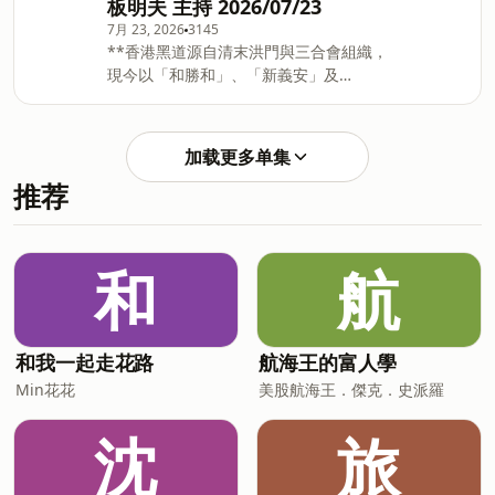
板明夫 主持 2026/07/23
逼近 9000 人**比韓劇還曲折！SK會長崔
泰源「世紀離婚案」重審 須付前妻208億
7月 23, 2026
3145
**香港黑道源自清末洪門與三合會組織，
**川普重建關稅牆！60國新關稅周五上路
現今以「和勝和」、「新義安」及
台灣列低稅率組**油品風暴擴大！泰山、
「14K」為三大勢力。近年來，香港黑幫
福壽、福懋油三家公司董事長鞠躬道歉**
逐漸企業化並走向跨國犯罪，除傳統的走
致癌油問題盧秀燕甩給中央！台中市商業
私、勒索外，更涉及跨境恐嚇與洗錢等，
會看不下去提6問：有何宣導補救措施？
加载更多单集
且不時傳出受特定政治勢力指使的爭議。
**COVID-19進入流行期！Novavax剩4千
推荐
**三大幫會： 《和勝和》：創立於1901
劑只到月底 疾管署籲要打要快**連淨苦
年，近年據傳成員已突破十萬人，被視為
茶油檢出苯駢芘消費端回收33瓶! 新北衛
現今香港實力最龐大的幫派之一，偶爾涉
生局：原料來自中國**藍白版未來帳戶三
及跨國暴力與恐嚇事件。 《新義安》：源
讀通過 0-17歲兒少津貼可領1
和
航
自1919年的義安，規模龐大，旗下成員眾
多，過去在電影圈和娛樂界具有深遠影響
力。 《14K》：1950年代曾是全球最大黑
幫，勢力涵蓋港澳，儘管在1977年香港廉
和我一起走花路
航海王的富人學
政公署大力打擊後人數銳減，但至今仍是
Min花花
美股航海王．傑克．史派羅
黑道要角。 **709大抓捕、鐵鍊女、新疆
再教育營、反送中、《香港國安法》……
沈
旅
這些新聞事件，多數人都曾經看過。但新
聞之後，那些身處其中的人，後來怎麼
了？市場正在關注哪些大事？每週導讀華