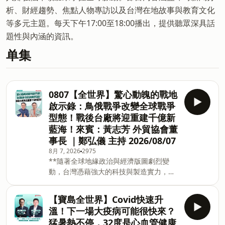
析、財經趨勢、焦點人物專訪以及台灣在地故事與教育文化
等多元主題。每天下午17:00至18:00播出，提供聽眾深具話
題性與內涵的資訊。
单集
0807【全世界】驚心動魄的戰地
啟示錄：鳥俄戰爭改變全球戰爭
型態！戰後台廠將迎重建千億新
藍海！來賓：黃志芳 外貿協會董
事長 ｜鄭弘儀 主持 2026/08/07
8月 7, 2026
2975
**隨著全球地緣政治與經濟版圖劇烈變
動，台灣憑藉強大的科技與製造實力，正
從傳統的出口大國轉型為全球「韌性供應
鏈」的核心。外貿協會黃志芳董事長日前
【寶島全世界】Covid快速升
不畏戰火、親赴烏克蘭西區大城利沃夫，
溫！下一場大疫病可能很快來？
實地考察這個被戰爭逼出龐大「無人機與
猛暑熱不停，32度是心血管健康
IT產業群聚」的國家，不僅見證了烏克蘭