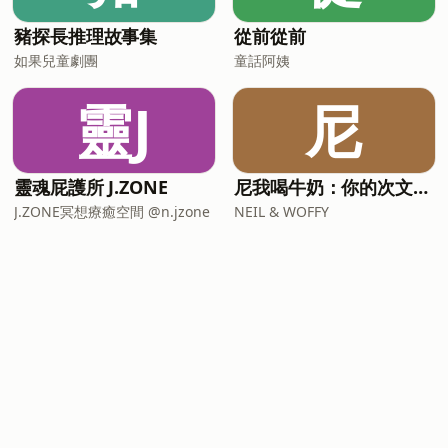
豬探長推理故事集
從前從前
如果兒童劇團
童話阿姨
靈J
尼
靈魂屁護所 J.ZONE
尼我喝牛奶：你的次文化指南
J.ZONE冥想療癒空間 @n.jzone
NEIL & WOFFY