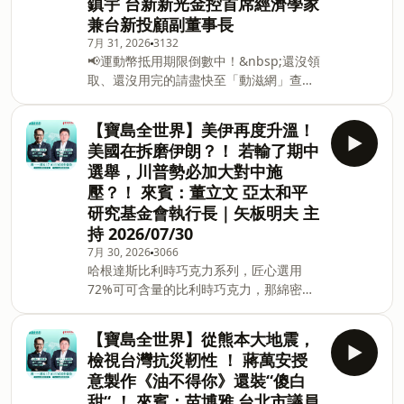
鎮宇 台新新光金控首席經濟學家
吉時保： https://fstry.pse.is/9ep3le 免
兼台新投顧副董事長
指定車牌、車型，用車前1小時投保，手
機投保5分鐘新安東京海上產險｜0800-
7月 31, 2026
3132
📢運動幣抵用期限倒數中！&nbsp;還沒領
369-168｜104台北市中山區南京東路三
取、還沒用完的請盡快至「動滋網」查
段130號8-13樓 —— 以上為 Firstory
詢，期限至2026/12/31止。&nbsp;不知
Podcast 廣告 —— **氣象署最新路徑
道可以在哪裡使用嗎？&nbsp;上「動滋
曝！白海豚一路向西逼近 北北基桃宜侵襲
【寶島全世界】美伊再度升溫！
網」【合作店家】專區，全台五千多家合
率逾3成**勞保基金上半年前十大持股出
美國在拆磨伊朗？！ 若輸了期中
作業者任你選，馬上來找適用地點！
爐 台積電居冠、占近五成**勞動基金前6
選舉，川普勢必加大對中施
&nbsp;➡️ https://fstry.pse.is/9epctc
月大賺2.2兆 新制勞退分紅續創高達11.8
壓？！ 來賓：董立文 亞太和平
&nbsp;&nbsp; —— 以上為 FMTaiwan
萬元**亞股大暴走！
研究基金會執行長｜矢板明夫 主
與 Firstory Podcast 廣告 —— 吉時保：
https://fstry.pse.is/9ep3le 免指定車
持 2026/07/30
牌、車型，用車前1小時投保，手機投保5
7月 30, 2026
3066
分鐘新安東京海上產險｜0800-369-168｜
哈根達斯比利時巧克力系列，匠心選用
104台北市中山區南京東路三段130號8-
72%可可含量的比利時巧克力，那綿密的
13樓 —— 以上為 Firstory Podcast 廣告
冰淇淋口感，再加上薄脆的巧克力脆片，
—— 嘉義市2026城鎮韌性(防空)演習訂於
苦甜交織，完美呈現黑巧克力的濃郁香
【寶島全世界】從熊本大地震，
8月10號(星期一）14點30分到至15點間實
醇，是專屬成熟大人系的奢華風味。
檢視台灣抗災靭性 ！ 蔣萬安授
施演練。演習期間請
https://fstry.pse.is/9emm2k &nbsp;
意製作《油不得你》還裝“傻白
—— 以上為 Firstory Podcast 廣告 ——
甜“ ！ 來賓：苗博雅 台北市議員
台新臺灣 IC 設計（基金之配息來源可能