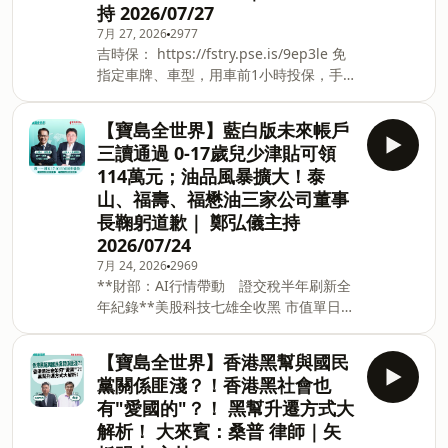
持 2026/07/27
遵守警察及民防人員指揮並配合演習命令
之管制及演練， 車停、人第一優先應就近
7月 27, 2026
2977
吉時保： https://fstry.pse.is/9ep3le 免
進入防空疏散避難設施， 若周邊無防空疏
指定車牌、車型，用車前1小時投保，手
散避難設施時，則就近尋找堅固且遠離窗
機投保5分鐘新安東京海上產險｜0800-
戶區域， 依「兩牆原則」實施避難。 未
369-168｜104台北市中山區南京東路三
配合者可依民防法處新臺幣3萬元以上15
【寶島全世界】藍白版未來帳戶
段130號8-13樓 —— 以上為 Firstory
萬元以下罰鍰嘉義市防空演習化身「國際
三讀通過 0-17歲兒少津貼可領
Podcast 廣告 —— 嘉義市2026城鎮韌性
友善城市」， 7語宣導落實安全防護，聽
114萬元；油品風暴擴大！泰
(防空)演習訂於8月10號(星期一）14點30
母語嘛會通！→中文版：
山、福壽、福懋油三家公司董事
分到至15點間實施演練。演習期間請市民
https://youtu.be/bRY2Lts39X8 → 英語
長鞠躬道歉｜ 鄭弘儀主持
遵守警察及民防人員指揮並配合演習命令
版：https://youtu.
之管制及演練， 車停、人第一優先應就近
2026/07/24
進入防空疏散避難設施， 若周邊無防空疏
7月 24, 2026
2969
散避難設施時，則就近尋找堅固且遠離窗
**財部：AI行情帶動 證交稅半年刷新全
戶區域， 依「兩牆原則」實施避難。
年紀錄**美股科技七雄全收黑 市值單日蒸
發近8,000億美元**市場最怕的事發生
了...雙海峽淪陷 國際油價衝破100美元
【寶島全世界】香港黑幫與國民
**WSJ：伊朗戰爭看不到盡頭 川普已對
黨關係匪淺？！香港黑社會也
外交失去耐性**川普氣炸在即？ 歐盟狠罰
有"愛國的"？！ 黑幫升遷方式大
谷歌8.9億歐元 美歐科技大戰再升級
解析！ 大來賓：桑普 律師｜矢
**Porsche 迎寒冬傳二度裁員 總規模恐