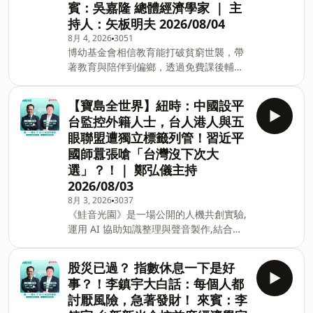
賓：吳嘉隆 總體經濟學家 ｜ 主
在7月4日召開問題油品專案會議時，竟讓
不再只是季節性天氣話題，而是一場對交
持人：矢板明夫 2026/08/04
中聯油脂總經理余凌冲列席，痛批「距離
通、電力、城市規劃與公共衛生體系帶來
抓到門神只差一步」；不過，日前曝光的
巨大壓力的「無聲災難」（quiet
8月 4, 2026
3051
博幼基金會相信教育能打破貧窮世襲，帶
台中市政府會議紀錄卻顯示，余凌冲早在
catastrophe）。面對未來在熱浪穹頂
著教育與陪伴到偏鄉，透過免費課後輔導
7月3日就已出席中市食安處召開的相關會
（Heat Dome）下可
與生活支持服務，長期陪伴偏遠地區孩子
議，時間甚至比中央會議還早。對此，台
穩定學習。&nbsp;「期待有一天，教育能
灣青年世代共好協會理事長張育萌酸爆：
【寶島全世界】紐時：中國設平
終止貧窮世襲，弭平城鄉及貧富差距，讓
「整天抓門神結果抓到自己，盧秀燕就是
台監控外籍人士，台人港人與五
每個孩子都有選擇未來的能力。」&nbsp;
最大的門神啦！」 **針對中聯致癌油風
眼聯盟遭獨立標籤列管！習近平
捐款連結▶️ https://fstry.pse.is/9f679m
波，台糖5月已發現中聯提供的粗油原料
國師囂張嗆「台灣沒下次大
—— 以上為 FMTaiwan 與 Firstory
檢驗不合格因此退貨，台中市長盧秀燕日
選」？！｜ 鄭弘儀主持
Podcast 廣告 —— 吉時保：
前指稱台糖總公司及油品部門均設於台
https://fstry.pse.is/9ep3le 免指定車
2026/08/03
南，台中市政府並引用《台南市食
牌、車型，用車前1小時投保，手機投保5
8月 3, 2026
3037
分鐘新安東京海上產險｜0800-369-168｜
《鮭音光園》是一場公開的人機共創實驗,
104台北市中山區南京東路三段130號8-
運用 AI 協助知識整理與聲音製作,結合哲
13樓 —— 以上為 Firstory Podcast 廣告
學、心理學等跨域觀點及每集原創歌曲,陪
—— **英特爾先進封裝布局傳捷報。外媒
伴你在獨立思考中感受內心平靜。立即點
股災已過？ 指數休息一下是好
報導，英特爾的EMIB-T先進封裝技術良率
擊,走進《鮭音光園》,讓思考與旋律陪伴
事？！李鎮宇大白話：每個人都
已突破九成，預計明年開始量產，成本只
你前行。 https://fstry.pse.is/9f4xew
討厭風險，急著發財！ 來賓：李
要台積電（2330）Co
—— 以上為 Firstory Podcast 廣告 ——