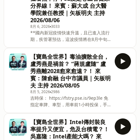
分界線！ 來賓：蘇大成 台大醫
人「打不倒的韌性」，更為台廠開闢了世
學院兼任教授｜矢板明夫 主持
紀重建的千億新藍海。本次專訪將由黃董
事長深入剖析台烏無人機非紅供應鏈的戰
2026/08/06
略合作、後續中東與東歐等潛力市場的插
8月 6, 2026
3033
旗布局，並借鏡烏克蘭「生於憂患，死於
**國內新冠疫情快速升溫，且已進入流行
安樂」的啟示，探討台灣如何在驚人的出
期，疾管署預估，這波疫情將在8月中旬
口增長下，持續深化經貿以外的全球軟實
達到高峰，單週就診恐破5萬人次。由於
力。 #寶島全世界 #寶島聯播網 #鄭弘儀
新冠確診人數增加，陸續有民眾抱怨到藥
【寶島全世界】毒油擴散全台，
#黃志芳 #外貿協會 #烏克蘭 #無人機 #星
局買不到快篩試劑。對此食藥署表示，已
盧秀燕是禍首？ “蔣規盧隨” 盧
鏈 #韌性供應鏈 #俄羅斯 #利沃夫加入會
在官網設置「家用新冠病毒快篩試劑供應
秀燕離2028愈來愈遠？！ 來
員，支持節目：
專區」，提供民眾查詢超商及藥局供應情
賓：陳俞融 台中市議員｜矢板明
https://clw4248xv113d01wg7s4h2xnq.firstory.io/join
形。目前國內快篩製造廠庫存約61萬劑，
夫 主持 2026/08/05
留言告訴我你對這一集的想法： https:/
業者持續生產鋪貨，整體供應量可以滿足
民眾需求。藥局趕緊把新冠快篩試劑放到
8月 5, 2026
2986
吉時保： https://fstry.pse.is/9ep3le 免
貨架上，就怕民眾買不到快篩而恐慌。因
指定車牌、車型，用車前1小時投保，手
為近期新冠疫情急遽升溫，且進入流行
機投保5分鐘新安東京海上產險｜0800-
期，藥師提醒，使用快篩試劑前，務必先
369-168｜104台北市中山區南京東路三
確認產品是否未過期，而且即使快篩為陰
【寶島全世界】Intel傳封裝良
段130號8-13樓 —— 以上為 Firstory
性，也不可掉以輕心。 **2026年夏季，
率提升又便宜，危及台積電？！
Podcast 廣告 —— **台中市長盧秀燕近
歐洲再次面臨前所未有的極端熱浪考驗。
吳嘉隆：Intel產能大嗎？ 來
日頻將矛頭指向中央，質疑衛福部食藥署
作為全球升溫速度最快的大陸，極端高溫