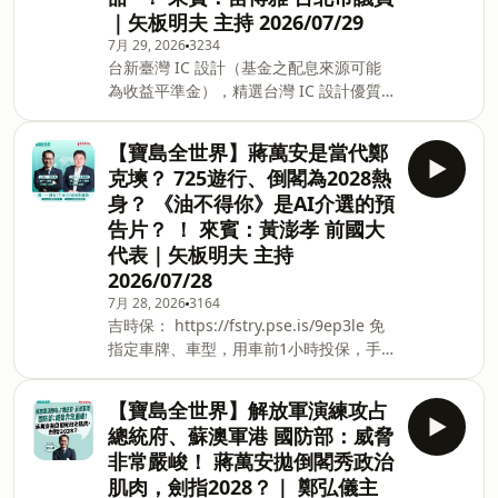
｜矢板明夫 主持 2026/07/29
為收益平準金），精選台灣 IC 設計優質
企業，一次布局產業龍頭。掌握 AI 半導
7月 29, 2026
3234
台新臺灣 IC 設計（基金之配息來源可能
體成長契機，讓投資更有效率！&nbsp;了
為收益平準金），精選台灣 IC 設計優質
解更多 🔗 https://fstry.pse.is/9et75j 投
企業，一次布局產業龍頭。掌握 AI 半導
資一定有風險，基金投資有賺有賠，申購
體成長契機，讓投資更有效率！&nbsp;了
前應詳閱公開說明書。台新投信行銷資訊
【寶島全世界】蔣萬安是當代鄭
解更多 🔗 https://fstry.pse.is/9et6yw 投
—— 以上為 KKBOX 與 Firstory Podcast
克塽？ 725遊行、倒閣為2028熱
資一定有風險，基金投資有賺有賠，申購
廣告 —— 嘉義市2026城鎮韌性(防空)演習
身？ 《油不得你》是AI介選的預
前應詳閱公開說明書。台新投信行銷資訊
訂於8月10號(星期一）14點30分到至15點
告片？ ！ 來賓：黃澎孝 前國大
—— 以上為 KKBOX 與 Firstory Podcast
間實施演練。演習期間
代表｜矢板明夫 主持
廣告 —— 吉時保：
https://fstry.pse.is/9ep3le 免指定車
2026/07/28
牌、車型，用車前1小時投保，手機投保5
7月 28, 2026
3164
分鐘新安東京海上產險｜0800-369-168｜
吉時保： https://fstry.pse.is/9ep3le 免
104台北市中山區南京東路三段130號8-
指定車牌、車型，用車前1小時投保，手
13樓 —— 以上為 Firstory Podcast 廣告
機投保5分鐘新安東京海上產險｜0800-
—— 嘉義市2026城鎮韌性(防空)演習訂於
369-168｜104台北市中山區南京東路三
【寶島全世界】解放軍演練攻占
8月10號(星期一）14點30分到至15點間實
段130號8-13樓 —— 以上為 Firstory
總統府、蘇澳軍港 國防部：威脅
施演練。演習期間請市民遵守警察及民防
Podcast 廣告 —— 嘉義市2026城鎮韌性
非常嚴峻！ 蔣萬安拋倒閣秀政治
人員指揮並配合演
(防空)演習訂於8月10號(星期一）14點30
肌肉，劍指2028？｜ 鄭弘儀主
分到至15點間實施演練。演習期間請市民