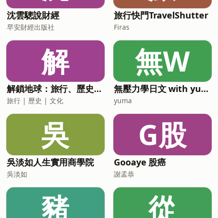
爾街日報，幫你過濾雜訊《唯紅花綻放：
沈雲驄說財經
旅行快門TravelShutter
習近平時
早安財經出版社
Firas
解
無W
解鎖地球：旅行、歷史、文化
無壓力學日文 with yuma
旅行 | 歷史 | 文化
yuma
吳
G股
吳淡如人生實用商學院
Gooaye 股癌
吳淡如
謝孟恭
豬
從