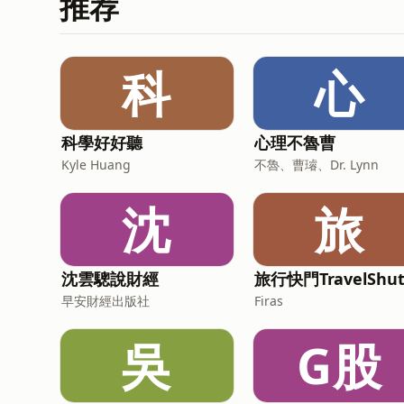
推荐
科
心
科學好好聽
心理不魯曹
Kyle Huang
不魯、曹璿、Dr. Lynn
沈
旅
沈雲驄說財經
早安財經出版社
Firas
吳
G股