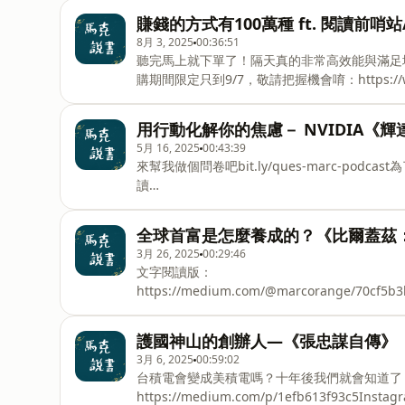
賺錢的方式有100萬種 ft. 閱讀前
8月 3, 2025
00:36:51
聽完馬上就下單了！隔天真的非常高效能與滿足
購期間限定只到9/7，敬請把握機會唷：https://www.p
【MARCCC300】，再折３００元！閱讀前哨站：http
https://readingoutpost.com/di
用行動化解你的焦慮－ NVIDIA《
明天做
5月 16, 2025
00:43:39
Instagram▶⁠⁠⁠⁠⁠⁠⁠⁠⁠⁠⁠⁠⁠⁠⁠⁠⁠https://www.instagram.co
來幫我做個問卷吧⁠bit.ly/ques-marc-po
讀
版：⁠https://medium.com/@marcorange/70cf5b3b74e
全球首富是怎麼養成的？《比爾蓋茲
3月 26, 2025
00:29:46
文字閱讀版：
https://medium.com/@marcorange/70cf5b3b74e5Inst
護國神山的創辦人—《張忠謀自傳》
3月 6, 2025
00:59:02
台積電會變成美積電嗎？十年後我們就會知道了
https://medium.com/p/1efb613f93c5Instagram▶⁠⁠⁠⁠