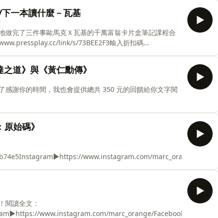
哨站/下一本讀什麼－瓦基
地做完了三件事歐馬克Ｘ瓦基的千萬富翁卡片盒筆記課程合
ressplay.cc/link/s/73BEE2F3輸入折扣碼
s://readingoutpost.com/一起養成好習慣 ：
scord/本集瓦基介紹的３本書：✅把時間買回來✅順著大腦來生活✅重要事
輝達之道》與《黃仁勳傳》
m/marc_orange/⁠⁠⁠⁠⁠⁠⁠⁠⁠⁠⁠⁠⁠⁠⁠⁠⁠Threads▶⁠https://www.threads.com/@marc_orange⁠
dcast⁠為了感謝你的時間，我也會提供總共 350 元的回饋給你文字閱
5⁠Instagram▶⁠⁠⁠⁠⁠⁠⁠⁠⁠⁠⁠⁠⁠⁠⁠⁠https://www.instagram.com/marc_orange/⁠⁠⁠
：原始碼》
agram▶⁠⁠⁠⁠⁠⁠⁠⁠⁠⁠⁠⁠⁠⁠⁠https://www.instagram.com/marc_orange/⁠⁠⁠⁠⁠⁠⁠⁠⁠⁠⁠⁠
！閱讀全文：
⁠⁠⁠⁠⁠⁠⁠⁠⁠⁠https://www.instagram.com/marc_orange/⁠⁠⁠⁠⁠⁠⁠⁠⁠⁠⁠⁠⁠⁠Facebook▶h