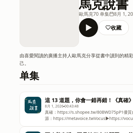
馬克說書
歐馬克
70 单集
8月 1, 2
收藏
由喜愛閱讀的廣播主持人歐馬克分享從書中讀到的精
己。
单集
這 13 道題，你會一錯再錯！《真確
8月 1, 2026
00:43:48
真確：https://s.shopee.tw/80BWD75pP
源：⁠https://metavoice.tw⁠Vocus▶⁠https://vocus.cc/salon