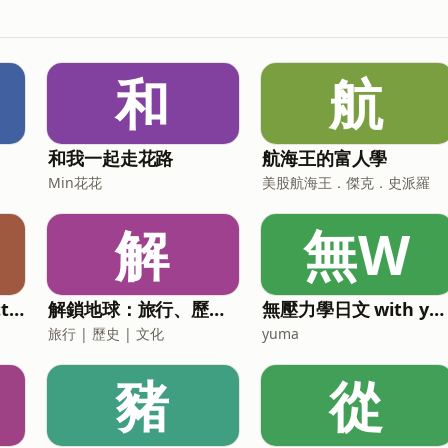
和
航
和我一起走花路
航海王的富人學
Min花花
美股航海王．傑克．史派羅
解
無W
旅行快門TravelShutter
解鎖地球：旅行、歷史、文化
無壓力學日文 with yuma
旅行 | 歷史 | 文化
yuma
豬
從