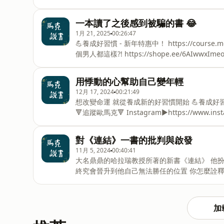
一本讀了之後感到被騙的書 😂
1月 21, 2025
00:26:47
💪養成好習慣 - 新年特惠中！ ⁠https://course.metavoice.t
個男人都這樣?! https://shope.ee/6AIwwxImeo 🔻追蹤歐馬克
Instagram▶⁠⁠⁠⁠⁠⁠⁠⁠⁠⁠⁠⁠⁠https://www.instagram.com/marc_orang
Facebook▶⁠⁠⁠⁠⁠⁠⁠⁠⁠⁠⁠⁠⁠https://www.facebook.com/OrMarc⁠⁠⁠⁠⁠⁠⁠⁠⁠⁠⁠⁠
用悸動的心幫助自己變年輕
▶⁠⁠⁠⁠⁠⁠⁠⁠⁠⁠⁠https://medium.com/me/lists⁠⁠⁠⁠⁠⁠⁠⁠⁠⁠⁠
12月 17, 2024
00:21:49
想改變命運 就從養成新的好習慣開始 💪養成好習慣 - https://course.metavoice.tw/courses/good-habits
🔻追蹤歐馬克🔻 Instagram▶⁠⁠⁠⁠⁠⁠⁠⁠⁠⁠⁠⁠https://www.instagr
Facebook▶⁠⁠⁠⁠⁠⁠⁠⁠⁠⁠⁠⁠https://www.facebook.com/OrMarc⁠⁠⁠⁠⁠⁠⁠⁠⁠⁠⁠
▶⁠⁠⁠⁠⁠⁠⁠⁠⁠⁠https://medium.com/me/lists⁠⁠⁠⁠⁠⁠⁠⁠⁠⁠ 工作連絡請來信▶
對《連結》一書的批判與啟發
▶ ⁠⁠⁠⁠⁠⁠⁠⁠⁠⁠⁠⁠⁠⁠
11月 5, 2024
00:40:41
大名鼎鼎的哈拉瑞教授所著的新書《連結》 他
終究會晉升到他自己無法勝任的位置 你怎麼詮釋一個觀念，跟你在光譜中的哪一邊息息相關 在讀這本書前，
你可以問問自己下面這兩個問題： 1. 未來的世界是什麼樣子的呢？ 2. 對於新科技，你是屬於期待大過恐懼的
一方還是恐懼大於期待的一方呢？ 🔻追蹤歐馬克🔻
Instagram▶⁠⁠⁠⁠⁠⁠⁠⁠⁠⁠⁠https://www.instagram.com/marc_oran
加
Facebook▶⁠⁠⁠⁠⁠⁠⁠⁠⁠⁠⁠https://www.facebook.com/OrMarc⁠⁠⁠⁠⁠⁠⁠⁠⁠⁠
▶⁠⁠⁠⁠⁠⁠⁠⁠⁠https://medium.com