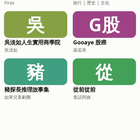
Firas
旅行 | 歷史 | 文化
吳
G股
吳淡如人生實用商學院
Gooaye 股癌
吳淡如
謝孟恭
豬
從
豬探長推理故事集
從前從前
如果兒童劇團
童話阿姨