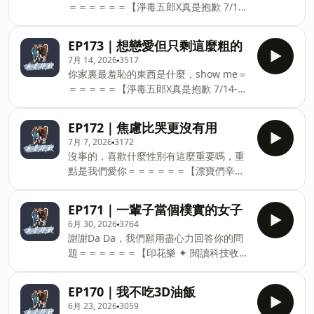
＝＝＝＝＝＝【淨毒五郎X真是抱歉 7/14-
IG留下寄件資訊無論使用哪個平台小額贊
23團購】淨毒五郎 CHEF CLEAN－台灣綠
助，只要300元以上即可獲得漂寶神秘小
色居家清潔用品品牌。堅持以 友善肌膚、
卡～300元一張，600元兩張，以此類推，
EP173｜想戀愛但只剩這麼粗的
關懷自然、有效潔淨 三大原則開發產品，
隨機出貨，趕快來蒐集成套吧！ Powered
7月 14, 2026
3517
傳遞「對我好，對自然也好」的友善共好
by Firstory Hosting
你家裏最羞恥的東西是什麼，show me＝
理念。▍團購連結
＝＝＝＝＝【淨毒五郎X真是抱歉 7/14-23
▍https://gbf.tw/vmfhk＝＝＝＝＝＝
團購】淨毒五郎 CHEF CLEAN－台灣綠色
【漂寶們辛苦了！小額贊助來疼愛】
居家清潔用品品牌。堅持以 友善肌膚、關
LinePay小額贊助
EP172｜焦慮比哭更沒有用
懷自然、有效潔淨 三大原則開發產品，傳
https://iamsosorry566.socialvip.me/donate
7月 7, 2026
3172
遞「對我好，對自然也好」的友善共好理
或是用Firstory小額贊助系統，我們也愛
沒事的，喜歡什麼性別有這麼重要嗎，重
念。▍團購連結 ▍https://gbf.tw/vmfhk
https://open.firstory.me/join/iamsosorry566【贊
點是我們愛你＝＝＝＝＝＝【漂寶們辛苦
＝＝＝＝＝＝【漂寶們辛苦了！小額贊助
助好康】贊助300元以上請私訊真是抱歉
了！小額贊助來疼愛】LinePay小額贊助
來疼愛】LinePay小額贊助
IG留下寄件資訊無論使用哪個平台小額贊
https://iamsosorry566.socialvip.me/donate
https://iamsosorry566.socialvip.me/donate
EP171｜一輩子當個樸實的女子
助，只要300元以上即可獲得漂寶神秘小
或是用Firstory小額贊助系統，我們也愛
或是用Firstory小額贊助系統，我們也愛
6月 30, 2026
3764
卡～300元一張，600元兩張，以此類推，
https://open.firstory.me/join/iamsosorry566【贊
https://open.firstory.me/join/iamsosorry566【贊
謝謝Da Da，我們願用盡心力回答你的問
隨機出貨，趕快來蒐集成套吧！ Powered
助好康】贊助300元以上請私訊真是抱歉
助好康】贊助300元以上請私訊真是抱歉
題＝＝＝＝＝＝【印花樂 ✦ 閱讀科技收納
by Fi
IG留下寄件資訊無論使用哪個平台小額贊
IG留下寄件資訊無論使用哪個平台小額贊
好物】電子書收納包：補貨＆新色上市！
助，只要300元以上即可獲得漂寶神秘小
助，只要300元以上即可獲得漂寶神秘小
6 吋、7.8 吋兩種尺寸可選（購買前請注
卡～300元一張，600元兩張，以此類推，
EP170｜我不吃3D油飯
卡～300元一張，600元兩張，以此類推，
意： 此款為通用尺寸設計，非貼合式，下
隨機出貨，趕快來蒐集成套吧！ Powered
6月 23, 2026
3059
隨機出貨，趕快來蒐集成套吧！ Powered
單前請務必確認尺寸。）筆電包：13吋機