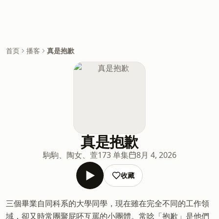
首页
播客
真是抱歉
真是抱歉
駒駒、陶女、萱
173 单集
8月 4, 2026
收藏
三個畢業自同科系的大學同學，現在雖在完全不同的工作領
域，卻又時常團聚屁呸互罵的小團體。常唸「抱歉」是他們