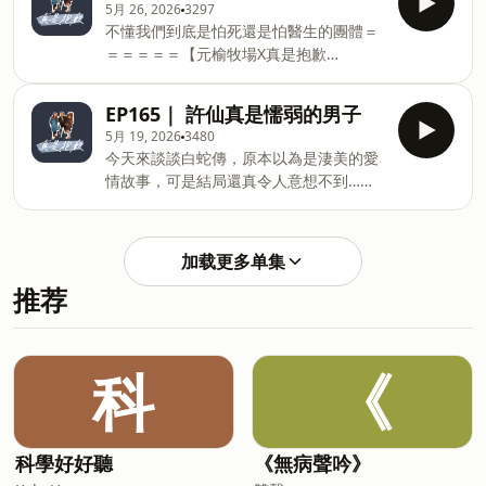
助好康】贊助300元以上請私訊真是抱歉
5月 26, 2026
3297
裝，想吃只要快速覆熱或是退冰烹調即可
IG留下寄件資訊無論使用哪個平台小額贊
不懂我們到底是怕死還是怕醫生的團體＝
享用～漂寶限定組合優惠中，快來逛逛
助，只要300元以上即可獲得漂寶神秘小
＝＝＝＝＝【元榆牧場X真是抱歉
吧： https://pse.is/94kjrb＝＝＝＝＝＝
卡～300元一張，600元兩張，以此類推，
5/26~6/2團購】從牧場到餐桌，親自嚴格
【漂寶們辛苦了！小額贊助來疼愛】
隨機出貨，趕快來蒐集成套吧！ Powered
把關和確認，提供健康／無添加／肉質好
LinePay小額贊助
EP165｜ 許仙真是懦弱的男子
by Firstory Hosting
的雞肉產品。商品皆為冷凍真空包裝，想
https://iamsosorry566.socialvip.me/donate
5月 19, 2026
3480
吃只要快速覆熱或是退冰烹調即可享用～
或是用Firstory小額贊助系統，我們也愛
今天來談談白蛇傳，原本以為是淒美的愛
漂寶限定組合優惠中，快來逛逛吧：
https://open.firstory.me/join/iamsosorry566【贊
情故事，可是結局還真令人意想不到…＝
https://pse.is/94kjrb＝＝＝＝＝＝【漂
助好康】贊助300元以上請私訊真是抱歉
＝＝＝＝＝【漂寶們辛苦了！小額贊助來
寶們辛苦了！小額贊助來疼愛】LinePay
IG留下寄件資訊無論使用哪個平台小額贊
疼愛】LinePay小額贊助
小額贊助
助，只要300元以上即可獲得漂寶神秘小
https://iamsosorry566.socialvip.me/donate
https://iamsosorry566.socialvip.me/donate
加载更多单集
卡～300元一張，600元兩張，以此類推，
或是用Firstory小額贊助系統，我們也愛
或是用Firstory小額贊助系統，我們也愛
隨機出貨，趕快來蒐集成套吧！ Powered
推荐
https://open.firstory.me/join/iamsosorry566【贊
https://open.firstory.me/join/iamsosorry566【贊
by
助好康】贊助300元以上請私訊真是抱歉
助好康】贊助300元以上請私訊真是抱歉
IG留下寄件資訊無論使用哪個平台小額贊
IG留下寄件資訊無論使用哪個平台小額贊
助，只要300元以上即可獲得漂寶神秘小
科
《
助，只要300元以上即可獲得漂寶神秘小
卡～300元一張，600元兩張，以此類推，
卡～300元一張，600元兩張，以此類推，
隨機出貨，趕快來蒐集成套吧！ Powered
隨機出貨，趕快來蒐集成套吧！ Powered
by Firstory Hosting
by Firsto
科學好好聽
《無病聲吟》