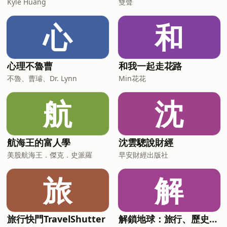
Kyle Huang
雙聲
心
和
心理不魯曹
和我一起走花路
不魯、曹璿、Dr. Lynn
Min花花
航
沈
航海王的富人學
沈雲驄說財經
美股航海王．傑克．史派羅
早安財經出版社
旅
解
旅行快門TravelShutter
解鎖地球：旅行、歷史、文化