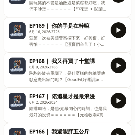
by Firstory Hosting
開玩笑的不管是油飯還是菜粽都好吃，我
by Fi
能款、差旅款(適用13/14吋筆電)／15吋差
們不吵架＝＝＝＝＝＝【印花樂 ✦ 閱讀科
旅款(適用15/16吋筆電)🏷️ 專屬優惠 輸入
技收納好物】電子書收納包：補貨＆新色
折扣碼【sorry3c】(全小寫) 閱讀科技收納
上市！6 吋、7.8 吋兩種尺寸可選（購買
選品任選2件 享9折優惠 優惠期限：即日
EP169｜ 你的手是在幹嘛
前請注意： 此款為通用尺寸設計，非貼合
起至 2026/7/2🔗 購買連結：
6月 16, 2026
3726
式，下單前請務必確認尺寸。）筆電包：
https://url.inblooom.com/ZAN64＝＝＝
萱第一次被美國警察攔下來，好興奮，好
13吋機能款、差旅款(適用13/14吋筆電)／
＝＝＝【漂寶們辛苦了！小額贊助來疼
害怕＝＝＝＝＝＝【漂寶們辛苦了！小額
15吋差旅款(適用15/16吋筆電)🏷️ 專屬優
愛】LinePay小額贊助
贊助來疼愛】LinePay小額贊助
惠 輸入折扣碼【sorry3c】(全小寫) 閱讀
https://iamsosorry566.socialvip.me/donate
https://iamsosorry566.socialvip.me/donate
科技收納選品任選2件 享9折優惠 優惠期
EP168｜ 我又再買了十堂課
或是用Firstory小額贊助系統，我們也愛
或是用Firstory小額贊助系統，我們也愛
限：即日起至 2026/7/2🔗 購買連結：
6月 9, 2026
3186
https://open.firstory.me/join/iamsosorry566【贊
https://open.firstory.me/join/iamsosorry566【贊
https://url.inblooom.com/ZAN64＝＝＝
駒駒終於去重訓了，是什麼樣的教練讓他
助好康
助好康】贊助300元以上請私訊真是抱歉
＝＝＝【漂寶們辛苦了！小額贊助來疼
願意走出家門呢？【GoodFit好運訓練
IG留下寄件資訊無論使用哪個平台小額贊
愛】LinePay小額贊助
所】
助，只要300元以上即可獲得漂寶神秘小
https://iamsosorry566.socialvip.me/donate
https://www.instagram.com/goodfit.tw?
卡～300元一張，600元兩張，以此類推，
EP167｜ 陪追星才是最浪漫
或是用Firstory小額贊助系統，我們也愛
igsh=b2tsODFlNjJpcmNt＝＝＝＝＝＝
隨機出貨，趕快來蒐集成套吧！ Powered
6月 2, 2026
3034
https://open.firstory.me/join/iamsosorry566【贊
【漂寶們辛苦了！小額贊助來疼愛】
by Firstory Hosting
陪排周邊，是他/她最開心的時刻，也是我
助好
LinePay小額贊助
最好的投資＝＝＝＝＝＝【元榆牧場X真
https://iamsosorry566.socialvip.me/donate
是抱歉 5/26~6/2團購】從牧場到餐桌，親
或是用Firstory小額贊助系統，我們也愛
自嚴格把關和確認，提供健康／無添加／
https://open.firstory.me/join/iamsosorry566【贊
EP166｜ 我還能胖五公斤
肉質好的雞肉產品。商品皆為冷凍真空包