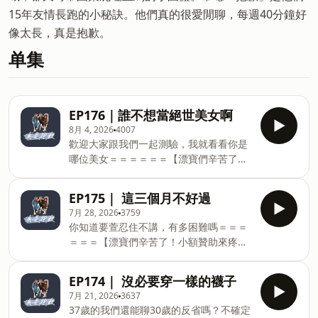
15年友情長跑的小秘訣。他們真的很愛閒聊，每週40分鐘好
像太長，真是抱歉。
单集
EP176｜誰不想當絕世美女啊
8月 4, 2026
4007
歡迎大家跟我們一起測驗，我就看看你是
哪位美女＝＝＝＝＝＝【漂寶們辛苦了！
小額贊助來疼愛】LinePay小額贊助
https://iamsosorry566.socialvip.me/donate
EP175｜ 這三個月不好過
或是用Firstory小額贊助系統，我們也愛
7月 28, 2026
3759
https://open.firstory.me/join/iamsosorry566【贊
你知道要萱忍住不講，有多困難嗎＝＝＝
助好康】贊助300元以上請私訊真是抱歉
＝＝＝【漂寶們辛苦了！小額贊助來疼
IG留下寄件資訊無論使用哪個平台小額贊
愛】LinePay小額贊助
助，只要300元以上即可獲得漂寶神秘小
https://iamsosorry566.socialvip.me/donate
卡～300元一張，600元兩張，以此類推，
EP174｜ 沒必要穿一樣的襪子
或是用Firstory小額贊助系統，我們也愛
隨機出貨，趕快來蒐集成套吧！ Powered
7月 21, 2026
3637
https://open.firstory.me/join/iamsosorry566【贊
by Firstory Hosting
37歲的我們還能聊30歲的反省嗎？不確定
助好康】贊助300元以上請私訊真是抱歉