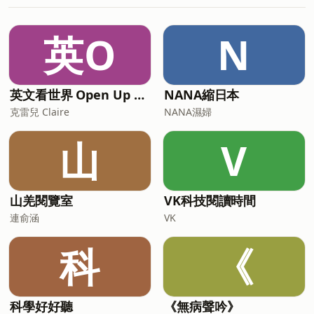
寫的，直接描述自我意識如何構築人實相
的著作。 譯者：王季慶、王育盛 出版
者：方智出版社股份有限公司 -- Hosting
英O
N
provided by SoundOn
英文看世界 Open Up English with Claire
NANA縮日本
克雷兒 Claire
NANA濕婦
山
V
山羌閱覽室
VK科技閱讀時間
連俞涵
VK
科
《
科學好好聽
《無病聲吟》