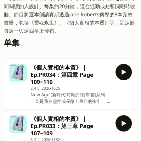
間閱讀的人設計。每集約20分鐘，適合通勤或短暫閒暇時收
聽。節目將逐本剖讀賽斯透過Jane Roberts傳導的8本完整
書冊，包括《靈魂永生》、《個人實相的本質》等。固定於
每週一與週四早上發布。
单集
《個人實相的本質》 |
Ep.PR034：第四章 Page
109~116
8月 5, 2026
1625
New Age (新時代)時期的[賽斯書]系列，
一直是我在靈性成長路上最佳的指引。 各
位不用打開書本，或許利用通勤或走路的
短短20分鐘上下的時間，就可以聽我剖讀
《個人實相的本質》 |
賽斯書給你聽。 希望用這種便利的方式，
Ep.PR033：第三章 Page
能吸引到更多對賽斯書有興趣的人。 目前
107~109
在讀的，是《個人實相的本質》這本賽斯
8月 2, 2026
1182
寫的，直接描述自我意識如何構築人實相