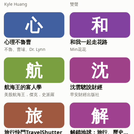
Kyle Huang
雙聲
心
和
心理不魯曹
和我一起走花路
不魯、曹璿、Dr. Lynn
Min花花
航
沈
航海王的富人學
沈雲驄說財經
美股航海王．傑克．史派羅
早安財經出版社
旅
解
旅行快門TravelShutter
解鎖地球：旅行、歷史、文化