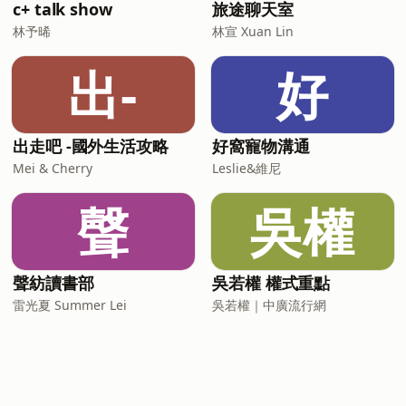
c+ talk show
旅途聊天室
林予晞
林宣 Xuan Lin
出-
好
出走吧 -國外生活攻略
好窩寵物溝通
Mei & Cherry
Leslie&維尼
聲
吳權
聲紡讀書部
吳若權 權式重點
雷光夏 Summer Lei
吳若權｜中廣流行網