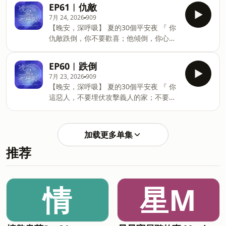
滅。 』 箴言24:19-20 🎶免費收聽平台
我們將在每週一到每週五，晚間九點固定
EP61︱仇敵
FB：https://www.facebook.com/TCBCH
Android▶SoundOn：
更新，邀請您一起領受祝福。 📌若您喜歡
7月 24, 2026
909
旌旗IG：https://www
https://sndn.link/banner99 iOS
這個節目，請《訂閱/關注》，並請在
【晚安，深呼吸】 夏的30個平安夜 『 你
▶Apple Podcast：
iTunes中給予我們五顆星⭐⭐⭐⭐⭐的評價
仇敵跌倒，你不要歡喜；他傾倒，你心不
https://apple.co/30vqfVq 📡 上架更新：
🌺歡迎您分享這個節目給親友們，讓更多
要快樂；24:18 恐怕耶和華看見就不喜
我們將在每週一到每週五，晚間九點固定
人聽見這個節目，並因此得到幫助喔！ 🔔
悅，將怒氣從仇敵身上轉過來。』 箴言
更新，邀請您一起領受祝福。 📌若您喜歡
EP60︱跌倒
最新更新資訊，歡迎來拜訪我們： 旌旗
24:17-18 🎶免費收聽平台
這個節目，請《訂閱/關注》，並請在
7月 23, 2026
909
FB：https://www.facebook.com/TCBCH
Android▶SoundOn：
iTunes中給予我們五顆星⭐⭐⭐⭐⭐的評價
【晚安，深呼吸】 夏的30個平安夜 『 你
https://sndn.link/banner99 iOS
🌺歡迎您分享這個節目給親友們，讓更多
這惡人，不要埋伏攻擊義人的家；不要毀
▶Apple Podcast：
人聽見這個節目，並因此得到幫助喔！ 🔔
壞他安居之所。因為，義人雖七次跌倒，
https://apple.co/30vqfVq 📡 上架更新：
最新更新資訊，歡迎來拜訪我們： 旌旗
仍必興起；惡人卻被禍患傾倒。』 箴言
我們將在每週一到每週五，晚間九點固定
FB：https://www.facebook.com/TCBCH
24:15-16 🎶免費收聽平台
更新，邀請您一起領受祝福。 📌若您喜歡
加载更多单集
旌旗IG：https://www.i
Android▶SoundOn：
這個節目，請《訂閱/關注》，並請在
推荐
https://sndn.link/banner99 iOS
iTunes中給予我們五顆星⭐⭐⭐⭐⭐的評價
▶Apple Podcast：
🌺歡迎您分享這個節目給親友們，讓更多
https://apple.co/30vqfVq 📡 上架更新：
人聽見這個節目，並因此得到幫助喔！ 🔔
我們將在每週一到每週五，晚間九點固定
情
星M
最新更新資訊，歡迎來拜訪我們： 旌旗
更新，邀請您一起領受祝福。 📌若您喜歡
FB：https://www.facebook.com/TCBCH
這個節目，請《訂閱/關注》，並請在
旌旗IG
iTunes中給予我們五顆星⭐⭐⭐⭐⭐的評價
🌺歡迎您分享這個節目給親友們，讓更多