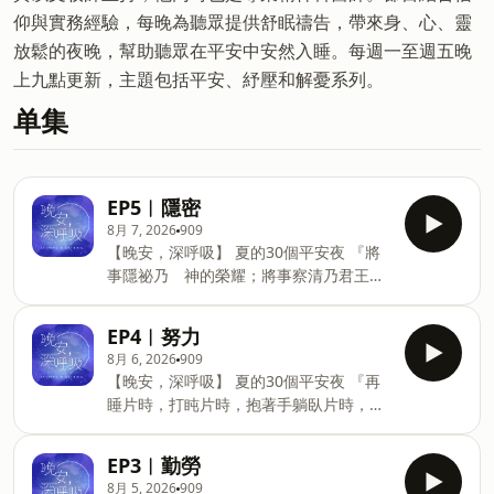
仰與實務經驗，每晚為聽眾提供舒眠禱告，帶來身、心、靈
放鬆的夜晚，幫助聽眾在平安中安然入睡。每週一至週五晚
上九點更新，主題包括平安、紓壓和解憂系列。
单集
EP5︱隱密
8月 7, 2026
909
【晚安，深呼吸】 夏的30個平安夜 『將
事隱祕乃 神的榮耀；將事察清乃君王的
榮耀。』 箴言25:2 🎶免費收聽平台
Android▶SoundOn：
EP4︱努力
https://sndn.link/banner99 iOS
8月 6, 2026
909
▶Apple Podcast：
【晚安，深呼吸】 夏的30個平安夜 『再
https://apple.co/30vqfVq 📡 上架更新：
睡片時，打盹片時，抱著手躺臥片時，你
我們將在每週一到每週五，晚間九點固定
的貧窮就必如強盜速來，你的缺乏彷彿拿
更新，邀請您一起領受祝福。 📌若您喜歡
兵器的人來到。』 箴言24:33-34 🎶免費
這個節目，請《訂閱/關注》，並請在
EP3︱勤勞
收聽平台 Android▶SoundOn：
iTunes中給予我們五顆星⭐⭐⭐⭐⭐的評價
8月 5, 2026
909