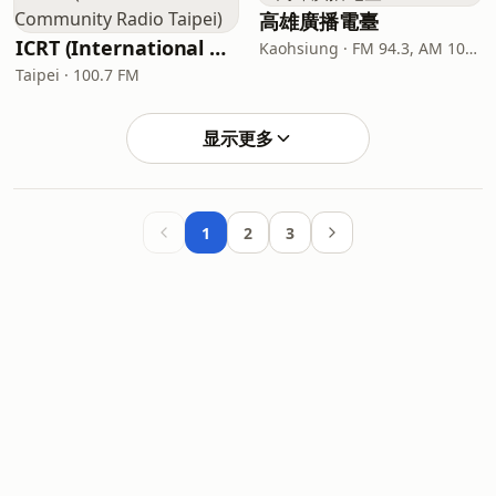
高雄廣播電臺
ICRT (International Community Radio Taipei)
Kaohsiung · FM 94.3, AM 1089
Taipei · 100.7 FM
显示更多
1
2
3