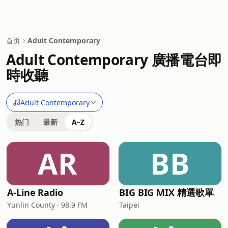
首页
Adult Contemporary
Adult Contemporary 廣播電台即
時收聽
Adult Contemporary
热门
最新
A–Z
AR
BB
A-Line Radio
BIG BIG MIX 精選歌單
Yunlin County · 98.9 FM
Taipei